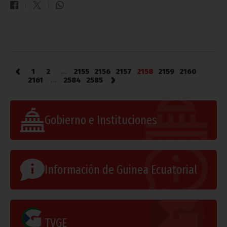
‹
1
2
...
2155
2156
2157
2158
2159
2160
›
2161
...
2584
2585
Gobierno e Instituciones
Información de Guinea Ecuatorial
TVGE