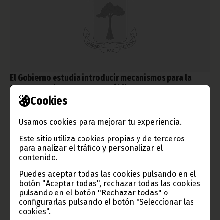
El Gobierno estudia introducir mecanismos para la
transparencia en empresas públicas
Cookies
noviembre 02, 2013
El Vicepresidente Primero de la República, Encargado de
Usamos cookies para mejorar tu experiencia.
Asuntos Presidenciales, Ignacio Milam Tang, se reunió con el
Ministro de Hacienda y Presupuestos, Marcelino Owono Edu,
Este sitio utiliza cookies propias y de terceros
para analizar la intención del Gobierno de crear mecanismos
para analizar el tráfico y personalizar el
que puedan mejorar la transparencia en los servicios
contenido.
financieros y las empresas públicas.
Noticias
Gobierno
Puedes aceptar todas las cookies pulsando en el
botón "Aceptar todas", rechazar todas las cookies
pulsando en el botón "Rechazar todas" o
configurarlas pulsando el botón "Seleccionar las
cookies".