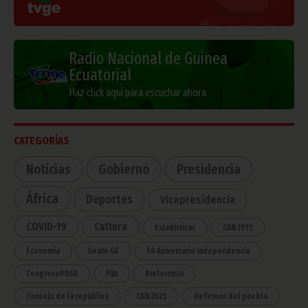
Radio Nacional de Guinea
Ecuatorial
Haz click aquí para escuchar ahora
CATEGORÍAS
Noticias
Gobierno
Presidencia
África
Deportes
Vicepresidencia
COVID-19
Cultura
Estadísticas
CAN 2015
Economía
Gente GE
50 Aniversario Independencia
CongresoPDGE
FIJA
Bielorrusia
Consejo de la república
CAN 2025
Defensor del pueblo