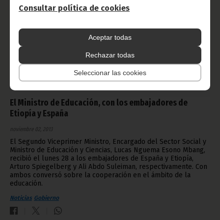
Consultar política de cookies
Aceptar todas
Rechazar todas
Seleccionar las cookies
El Ministro de Educación, con los embajadores de
Etiopía y España
noviembre 02, 2013
El Segundo Viceprimer Ministro, Encargado del Sector Social y
Ministro de Educación y Ciencias, Lucas Nguema Esono Mbang,
recibió el lunes 28 a los embajadores de España y Etiopía,
Arturo Spiegelberg y Ali Abdo Suleiman, respectivamente. Con
ambos conversó sobre la cooperación en el ámbito de la
educación.
Noticias
Gobierno