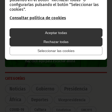
configurarlas pulsando el botón "Seleccionar las
cookies".
Consultar política de cookies
TVGE
Aceptar todas
Rechazar todas
Radio Nacional de Guinea
Seleccionar las cookies
Ecuatorial
Haz click aquí para escuchar ahora
CATEGORÍAS
Noticias
Gobierno
Presidencia
África
Deportes
Vicepresidencia
COVID-19
Cultura
Estadísticas
CAN 2015