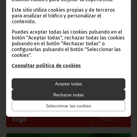
Aviso: La reproducción total o parcial de este artículo o de las
Este sitio utiliza cookies propias y de terceros
imágenes que lo acompañen debe hacerse, siempre y en todo
lugar, con la mención de la fuente de origen de la misma
para analizar el tráfico y personalizar el
(Oficina de Información y Prensa de Guinea Ecuatorial).
contenido.
Puedes aceptar todas las cookies pulsando en el
botón "Aceptar todas", rechazar todas las cookies
pulsando en el botón "Rechazar todas" o
configurarlas pulsando el botón "Seleccionar las
Gobierno e Instituciones
cookies".
Consultar política de cookies
Información de Guinea Ecuatorial
Aceptar todas
Rechazar todas
Seleccionar las cookies
TVGE