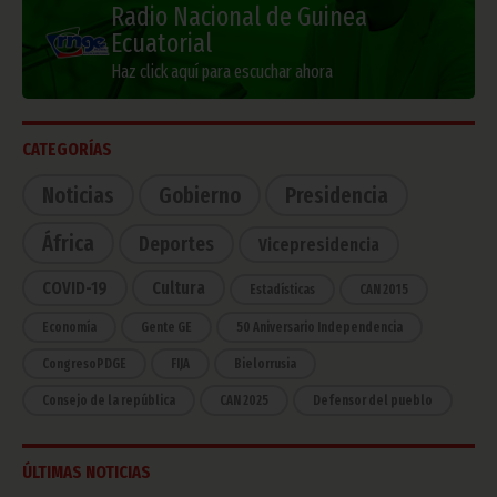
Radio Nacional de Guinea
Ecuatorial
Haz click aquí para escuchar ahora
CATEGORÍAS
Noticias
Gobierno
Presidencia
África
Deportes
Vicepresidencia
COVID-19
Cultura
Estadísticas
CAN 2015
Economía
Gente GE
50 Aniversario Independencia
CongresoPDGE
FIJA
Bielorrusia
Consejo de la república
CAN 2025
Defensor del pueblo
ÚLTIMAS NOTICIAS