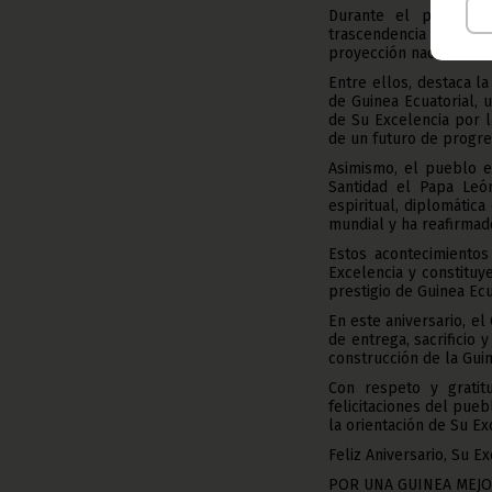
Durante el presente 
trascendencia históric
proyección nacional e i
Entre ellos, destaca l
de Guinea Ecuatorial, 
de Su Excelencia por la
de un futuro de progre
Asimismo, el pueblo ec
Santidad el Papa León
espiritual, diplomática
mundial y ha reafirmad
Estos acontecimientos
Excelencia y constituy
prestigio de Guinea Ecu
En este aniversario, e
de entrega, sacrificio 
construcción de la Gui
Con respeto y gratit
felicitaciones del pue
la orientación de Su Ex
Feliz Aniversario, Su Ex
POR UNA GUINEA MEJO