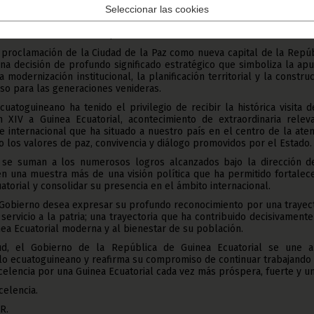
Seleccionar las cookies
año 2026, Guinea Ecuatorial ha vivido acontecimientos de espe
a que reflejan la materialización de esa visión de Estado y la crec
nternacional de nuestro país.
a proclamación de la Ciudad de la Paz como nueva capital de la Repú
una decisión de profundo significado estratégico que simboliza la ap
 modernización institucional, la planificación territorial y la constru
so para las generaciones venideras.
uatoguineano ha tenido el privilegio de recibir la histórica visita 
 XIV a Guinea Ecuatorial, acontecimiento de extraordinaria releva
 e internacional que ha situado a nuestro país en el centro de la ate
o los valores de paz, convivencia y diálogo promovidos por el Estado.
 se suman a los numerosos logros alcanzados bajo la dirección d
en una muestra más de una visión política que ha permitido fortalec
atorial y consolidar su presencia en el ámbito internacional.
l Gobierno desea expresar su profundo reconocimiento por una trayec
y servicio a la patria; una trayectoria que ha contribuido decisivamente
nea Ecuatorial moderna y al bienestar de su población.
ud, el Gobierno de la República de Guinea Ecuatorial se une a
blo ecuatoguineano y reafirma su compromiso de continuar trabajando
celencia por una Guinea Ecuatorial cada vez más próspera, fuerte y un
celencia.
R.