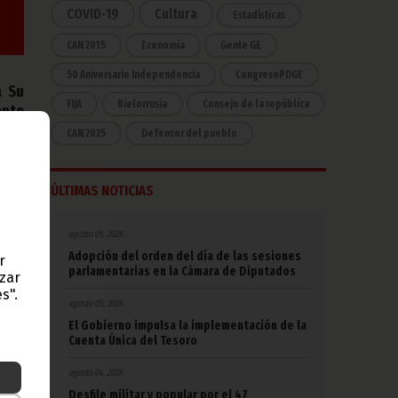
COVID-19
Cultura
Estadísticas
CAN 2015
Economía
Gente GE
50 Aniversario Independencia
CongresoPDGE
a Su
FIJA
Bielorrusia
Consejo de la república
ente
84.º
CAN 2025
Defensor del pueblo
ÚLTIMAS NOTICIAS
orial
, así
agosto 05, 2026
Adopción del orden del día de las sesiones
r
vicio
parlamentarias en la Cámara de Diputados
azar
idad
s".
agosto 05, 2026
, la
El Gobierno impulsa la implementación de la
ción
Cuenta Única del Tesoro
para
agosto 04, 2026
Desfile militar y popular por el 47