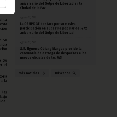
aniversario del Golpe de Libertad en la
cial
Ciudad de la Paz
iente
agosto 03, 2026
blica
La OEMPDGE destaca por su masiva
uesta
participación en el desfile popular del 47º
cción
aniversario del Golpe de Libertad
de Su
agosto 03, 2026
ncia
S.E. Nguema Obiang Mangue preside la
nción
ceremonia de entrega de despachos a los
nuevos oficiales de las FAS
e Su
er el
Más noticias
Búscador
toria
 a la
 las
 bajo
ida.