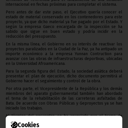
internacional en fechas próximas para completar el sistema.
Pero antes de dar este paso, el Ejecutivo quería conocer el
estado de material conservado en los contenedores para este
proyecto, ya que dicho material ya fue pagado por el Estado. Y
según la empresa Gaeco encargada de la inspección se ha
sabido que sigue en buen estado y podría incidir en la
reducción del presupuesto.
En la misma línea, el Gobierno en su interés de reactivar los
proyectos paralizados en la Ciudad de la Paz, ya ha antipado un
importe económico a la empresa Yunnan Contruction para
avanzar con las obras de infraestructuras deportivas, ubicadas
en la Universidad Afroamericana.
Para la segunda figura del Estado, la sociedad asiática deberá
presentar el plan de ejecución, dicho documento permitirá al
Gobierno hacer el seguimiento y control de la obra.
Por otra parte, el Vicepresidente de la República y los demás
miembros del aparato gubernamental también han abordado
el tema de la rehabilitación de las carreteras asfaltadas de
Bata. De acuerdo con Obras Públicas y Geproyectos ya se han
iniciado los trabajos.
Al término del encuentro, se ha anunciado que el tramo de
carretera Timbabé-Sampaka se inaugurará la próxima semana.
Cookies