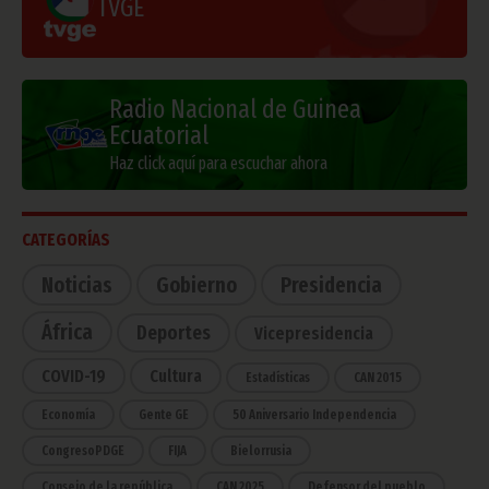
TVGE
Radio Nacional de Guinea
Ecuatorial
Haz click aquí para escuchar ahora
CATEGORÍAS
Noticias
Gobierno
Presidencia
África
Deportes
Vicepresidencia
COVID-19
Cultura
Estadísticas
CAN 2015
Economía
Gente GE
50 Aniversario Independencia
CongresoPDGE
FIJA
Bielorrusia
Consejo de la república
CAN 2025
Defensor del pueblo