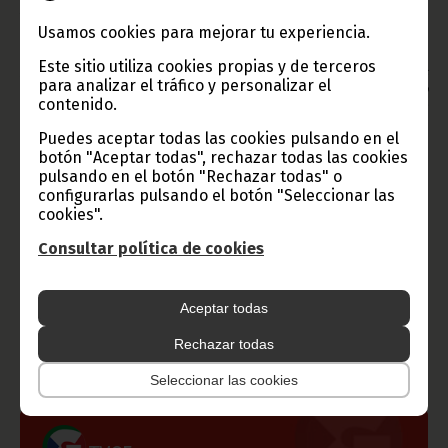
Texto y fotos: Gabinete de Prensa e Imagen de la
Vicepresidencia de la República
Usamos cookies para mejorar tu experiencia.
Oficina de Información y Prensa de Guinea Ecuatorial
Este sitio utiliza cookies propias y de terceros
Aviso: La reproducción total o parcial de este artículo o de las
para analizar el tráfico y personalizar el
imágenes que lo acompañen debe hacerse, siempre y en todo
contenido.
lugar, con la mención de la fuente de origen de la misma
(Oficina de Información y Prensa de Guinea Ecuatorial).
Puedes aceptar todas las cookies pulsando en el
botón "Aceptar todas", rechazar todas las cookies
pulsando en el botón "Rechazar todas" o
configurarlas pulsando el botón "Seleccionar las
cookies".
Consultar política de cookies
Gobierno e Instituciones
Aceptar todas
Rechazar todas
Información de Guinea Ecuatorial
Seleccionar las cookies