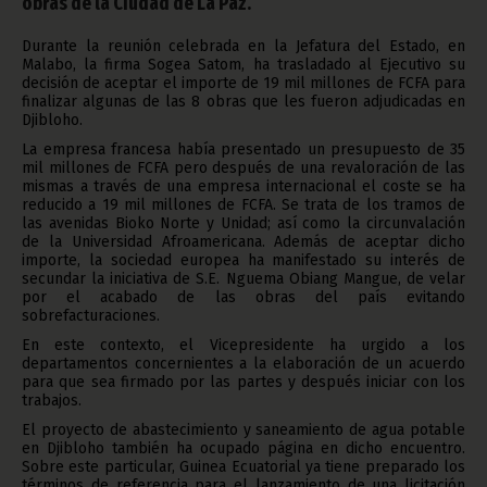
obras de la Ciudad de La Paz.
Durante la reunión celebrada en la Jefatura del Estado, en
Malabo, la firma Sogea Satom, ha trasladado al Ejecutivo su
decisión de aceptar el importe de 19 mil millones de FCFA para
finalizar algunas de las 8 obras que les fueron adjudicadas en
Djibloho.
La empresa francesa había presentado un presupuesto de 35
mil millones de FCFA pero después de una revaloración de las
mismas a través de una empresa internacional el coste se ha
reducido a 19 mil millones de FCFA. Se trata de los tramos de
las avenidas Bioko Norte y Unidad; así como la circunvalación
de la Universidad Afroamericana. Además de aceptar dicho
importe, la sociedad europea ha manifestado su interés de
secundar la iniciativa de S.E. Nguema Obiang Mangue, de velar
por el acabado de las obras del país evitando
sobrefacturaciones.
En este contexto, el Vicepresidente ha urgido a los
departamentos concernientes a la elaboración de un acuerdo
para que sea firmado por las partes y después iniciar con los
trabajos.
El proyecto de abastecimiento y saneamiento de agua potable
en Djibloho también ha ocupado página en dicho encuentro.
Sobre este particular, Guinea Ecuatorial ya tiene preparado los
términos de referencia para el lanzamiento de una licitación