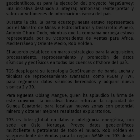
geocientíficos, es para la ejecución del proyecto MegaSurvey;
una iniciativa destinada a integrar, armonizar, reinterpretar y
valorizar volúmenes de información sísmica del país.
Durante la cita, la parte ecuatoguineana estuvo representada
por el Ministro de Minas e Hidrocarburos y Desarrollo Minero,
Antonio Oburu Ondo, mientras que la compañía noruega estuvo
representada por su vicepresidente de Ventas para África,
Mediterráneo y Oriente Medio, Rob Holden.
El acuerdo establece un marco estratégico para la adquisición,
procesamiento, reprocesamiento y promoción de datos
sísmicos y geofísicos en todas las cuencas offshore del país.
TGS desplegará su tecnología GeoStreamer de banda ancha y
técnicas de reprocesamiento avanzadas, como PSDM y FWI,
para regenerar datos sísmicos heredados y adquirir nueva
sísmica 2 y 3D.
Para Nguema Obiang Mangue, quien ha aplaudido la firma de
este convenio, la iniciativa busca reforzar la capacidad de
Guinea Ecuatorial para localizar nuevas zonas con potencial
minero y obtener mejores resultados exploratorios.
TGS es líder global en datos e inteligencia energética, con
sede en Oslo, Noruega. Provee datos geocientíficos
multicliente a petroleras de todo el mundo. Rob Holden es
vicepresidente de Ventas para la región AMME en TGS desde