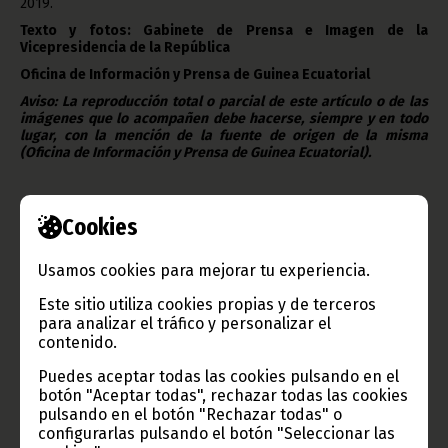
2019.
Texto y fotos: Gabinete de Prensa e Imagen de la
Vicepresidencia de la República
Oficina de Información y Prensa de Guinea Ecuatorial
Aviso: La reproducción total o parcial de este artículo o de las
imágenes que lo acompañen debe hacerse, siempre y en todo
lugar, con la mención de la fuente de origen de la misma
(Oficina de Información y Prensa de Guinea Ecuatorial).
Cookies
Usamos cookies para mejorar tu experiencia.
Gobierno e Instituciones
Este sitio utiliza cookies propias y de terceros
para analizar el tráfico y personalizar el
contenido.
Información de Guinea Ecuatorial
Puedes aceptar todas las cookies pulsando en el
botón "Aceptar todas", rechazar todas las cookies
pulsando en el botón "Rechazar todas" o
configurarlas pulsando el botón "Seleccionar las