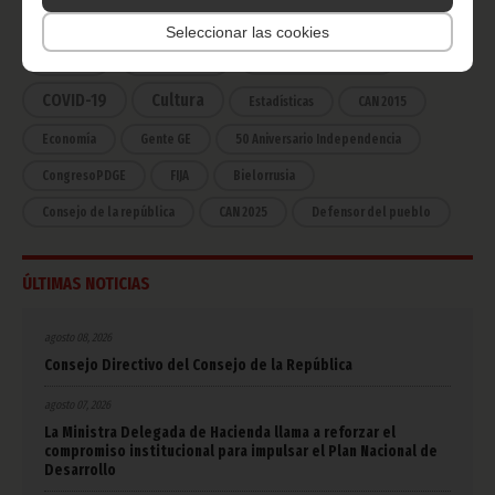
Noticias
Gobierno
Presidencia
Seleccionar las cookies
África
Deportes
Vicepresidencia
COVID-19
Cultura
Estadísticas
CAN 2015
Economía
Gente GE
50 Aniversario Independencia
CongresoPDGE
FIJA
Bielorrusia
Consejo de la república
CAN 2025
Defensor del pueblo
ÚLTIMAS NOTICIAS
agosto 08, 2026
Consejo Directivo del Consejo de la República
agosto 07, 2026
La Ministra Delegada de Hacienda llama a reforzar el
compromiso institucional para impulsar el Plan Nacional de
Desarrollo