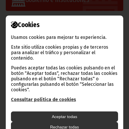
Cookies
Información de Guinea Ecuatorial
Usamos cookies para mejorar tu experiencia.
Este sitio utiliza cookies propias y de terceros
para analizar el tráfico y personalizar el
TVGE
contenido.
Puedes aceptar todas las cookies pulsando en el
botón "Aceptar todas", rechazar todas las cookies
pulsando en el botón "Rechazar todas" o
Radio Nacional de Guinea
configurarlas pulsando el botón "Seleccionar las
cookies".
Ecuatorial
Haz click aquí para escuchar ahora
Consultar política de cookies
Aceptar todas
CATEGORÍAS
Rechazar todas