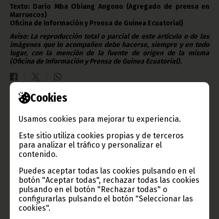
Texto: Darío Mba Obiang Angono (Agregado de prensa en
Marruecos)
Oficina de Información y Prensa de Guinea Ecuatorial
)
Aviso: La reproducción total o parcial de este artículo o de las
imágenes que lo acompañen debe hacerse, siempre y en todo
lugar, con la mención de la fuente de origen de la misma
(Oficina de Información y Prensa de Guinea Ecuatorial).
Cookies
Gobierno e Instituciones
Usamos cookies para mejorar tu experiencia.
Este sitio utiliza cookies propias y de terceros
para analizar el tráfico y personalizar el
contenido.
Información de Guinea Ecuatorial
Puedes aceptar todas las cookies pulsando en el
botón "Aceptar todas", rechazar todas las cookies
pulsando en el botón "Rechazar todas" o
configurarlas pulsando el botón "Seleccionar las
cookies".
TVGE