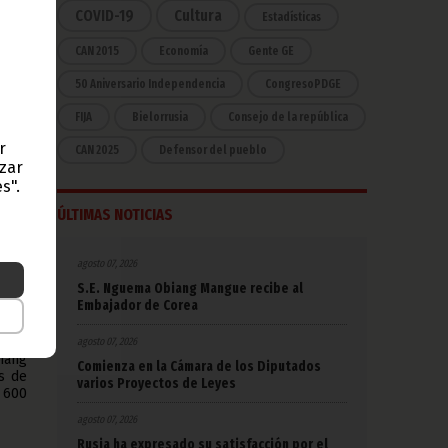
COVID-19
Cultura
Estadísticas
CAN 2015
Economía
Gente GE
ltas
50 Aniversario Independencia
CongresoPDGE
FIJA
Bielorrusia
Consejo de la república
nente
r
CAN 2025
Defensor del pueblo
azar
abo a
s".
iang
e la
ÚLTIMAS NOTICIAS
ómica
 sala
agosto 07, 2026
gar a
S.E. Nguema Obiang Mangue recibe al
 las
Embajador de Corea
iones
agosto 07, 2026
iang
Comienza en la Cámara de los Diputados
s de
varios Proyectos de Leyes
e 600
agosto 07, 2026
Rusia ha expresado su satisfacción por el