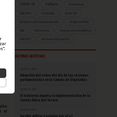
es a
COVID-19
Cultura
Estadísticas
 Fue
CAN 2015
Economía
Gente GE
50 Aniversario Independencia
CongresoPDGE
 por
a de
FIJA
Bielorrusia
Consejo de la república
 Paz
r
CAN 2025
Defensor del pueblo
azar
ntro
s".
ano,
ÚLTIMAS NOTICIAS
d de
agosto 05, 2026
ndes
Adopción del orden del día de las sesiones
as y
parlamentarias en la Cámara de Diputados
agosto 05, 2026
 que
El Gobierno impulsa la implementación de la
Cuenta Única del Tesoro
labo
agosto 04, 2026
r el
Desfile militar y popular por el 47