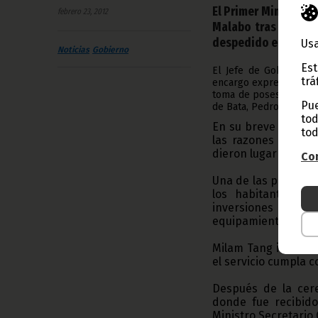
El Primer Ministro y
febrero 23, 2012
Malabo tras perman
despedido en el aer
Usa
Noticias
Gobierno
Est
El Jefe de Gobierno r
trá
encargo expreso del P
toma de posesión del 
Pue
de Bata, Pedro Abaga 
tod
En su breve alocuci
tod
las razones que, ba
dieron lugar a su p
Con
Una de las priorida
los habitantes de
inversiones que est
equipamientos, como
Milam Tang invitó a
el servicio cumpla c
Después de la cer
donde fue recibid
Ministro Secretario 