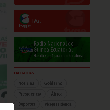
TVGE
Radio Nacional de
Guinea Ecuatorial
Haz click aquí para escuchar ahora
CATEGORÍAS
Noticias
Gobierno
Presidencia
África
Deportes
Vicepresidencia