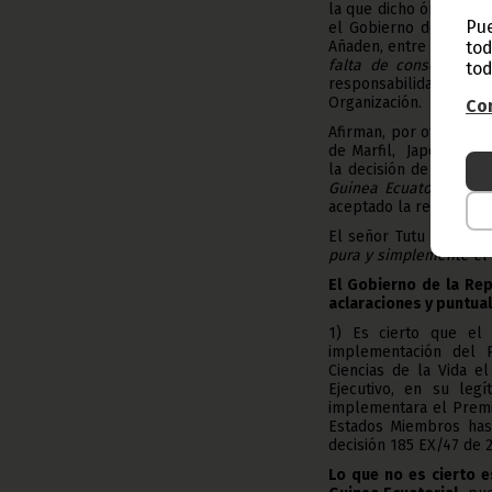
la que dicho órgano se
Pue
el Gobierno de OBIANG
Añaden, entre otras co
tod
falta de consenso en
tod
responsabilidad del C
Organización.
Con
Afirman, por otra part
de Marfil, Japón y otr
la decisión de octubr
Guinea Ecuatorial para
aceptado la recomendac
El señor Tutu Alicante
pura y simplemente el 
El Gobierno de la Rep
aclaraciones y puntua
1) Es cierto que el 
implementación del
Ciencias de la Vida e
Ejecutivo, en su le
implementara el Premi
Estados Miembros hast
decisión 185 EX/47 de 
Lo que no es cierto e