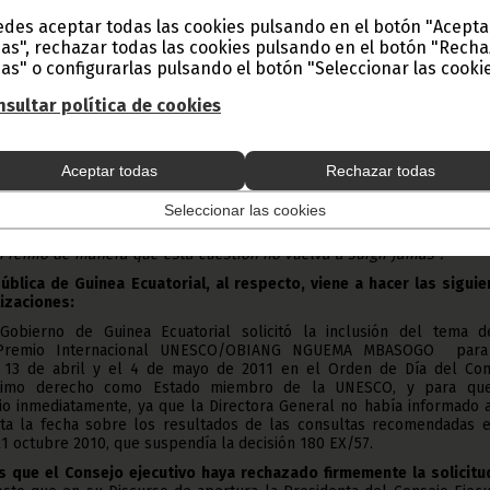
 ha negado a tomar en consideración una petición hecha el 4 de may
des aceptar todas las cookies pulsando en el botón "Acepta
 para anular su decisión anterior y atribuir el Premio inmediatame
sas, “q
ue la decisión tomada en octubre de 2010 constató en particul
as", rechazar todas las cookies pulsando en el botón "Rech
tre los Estados miembros para establecer dicho premio
”, así com
as" o configurarlas pulsando el botón "Seleccionar las cookie
onsejo de preservar la integridad, los valores y la reputación d
sultar política de cookies
e, que la Presidenta del Consejo Ejecutivo y los representantes que 
os gobiernos que dirigen el consejo Ejecutivo de la UNESCO han inv
e de 2010 “p
ara recomendar unánimemente el rechazo de la petició
Aceptar todas
Rechazar todas
 restablecer el Premio”
y que los 58 países miembros del Consejo
ión de los dirigentes, sin discusión
Seleccionar las cookies
 concluye en sus opiniones que “
la UNESCO
debería ir más lejos y a
Premio de manera que esta cuestión no vuelva a surgir jamás”.
ública de Guinea Ecuatorial, al respecto, viene a hacer las siguie
lizaciones:
Gobierno de Guinea Ecuatorial solicitó la inclusión del tema d
 Premio Internacional UNESCO/OBIANG NGUEMA MBASOGO para
l 13 de abril y el 4 de mayo de 2011 en el Orden de Día del Con
gítimo derecho como Estado miembro de la UNESCO, y para qu
o inmediatamente, ya que la Directora General no había informado a
a la fecha sobre los resultados de las consultas recomendadas e
21 octubre 2010, que suspendía la decisión 180 EX/57.
s que el Consejo ejecutivo haya rechazado firmemente la solicitu