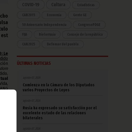
COVID-19
Cultura
Estadísticas
echo
CAN 2015
Economía
Gente GE
ulsa
50 Aniversario Independencia
CongresoPDGE
tulo
 est
FIJA
Bielorrusia
Consejo de la república
CAN 2025
Defensor del pueblo
: Le
dido
ÚLTIMAS NOTICIAS
ción
edom
ido,
agosto 07, 2026
ctual
ida,
Comienza en la Cámara de los Diputados
IANG
varios Proyectos de Leyes
agosto 07, 2026
NG y
a la
Rusia ha expresado su satisfacción por el
ería
excelente estado de las relaciones
lugar
bilaterales
agosto 07, 2026
1,
en