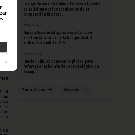
o por
Los gobiernos de Guinea Ecuatorial y Cuba
r
nte.
se felicitan por los resultados de su
ar la
azar
cooperación bilateral
o la
s".
e la
agosto 07, 2026
Guinea Ecuatorial agradece a China su
Costa
asistencia técnica en la búsqueda del
ocado
helicóptero militar Z-9
n de
 han
agosto 06, 2026
Función Pública convoca 15 plazas para
nular
reforzar el Laboratorio Bromatológico de
Basupú
ntes
Más noticias
Búscador
e la
 las
sejo
e se
 los
n la
d de