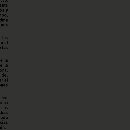
tivo,
mente
os y
mpo,
tima
 mis
e los
o el
 las
e la
e la
onal
 del
er el
ones
.
eñor
buena
 sus
chas
toda
cias
ión.