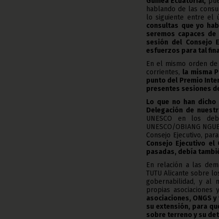
Guinea Ecuatorial,
pue
hablando de las consul
lo siguiente entre el 
consultas que yo hab
seremos capaces de e
sesión del Consejo E
esfuerzos para tal fin
En el mismo orden de i
corrientes,
la misma P
punto del Premio Int
presentes sesiones del
Lo que no han dich
Delegación de nuestr
UNESCO en los debat
UNESCO/OBIANG NGUEMA 
Consejo Ejecutivo, para
Consejo Ejecutivo el
pasadas, debía también
En relación a las dem
TUTU Alicante sobre lo
gobernabilidad, y al 
propias asociaciones
asociaciones, ONGS y 
su extensión, para qu
sobre terreno y su det