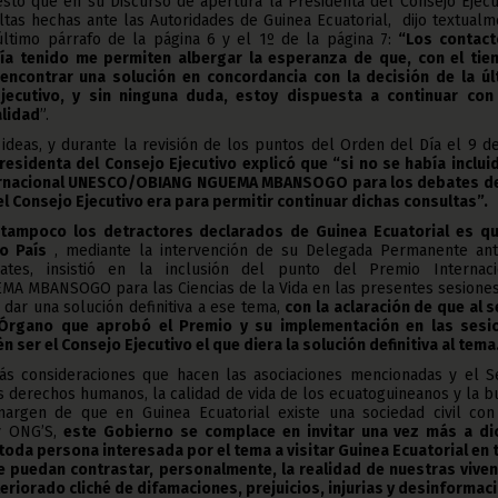
sto que en su Discurso de apertura la Presidenta del Consejo Ejecu
tas hechas ante las Autoridades de Guinea Ecuatorial, dijo textual
último párrafo de la página 6 y el 1º de la página 7:
“Los contact
ía tenido me permiten albergar la esperanza de que, con el tie
ncontrar una solución en concordancia con la decisión de la úl
jecutivo, y sin ninguna duda, estoy dispuesta a continuar con
alidad
”.
deas, y durante la revisión de los puntos del Orden del Día el 9 d
residenta del Consejo Ejecutivo explicó que “si no se había incluid
ernacional UNESCO/OBIANG NGUEMA MBANSOGO para los debates de
 Consejo Ejecutivo era para permitir continuar dichas consultas”.
o tampoco
los detractores declarados de Guinea Ecuatorial es qu
o País
, mediante la intervención de su Delegada Permanente ant
es, insistió en la inclusión del punto del Premio Internaci
MBANSOGO para las Ciencias de la Vida en las presentes sesiones
 dar una solución definitiva a ese tema,
con la aclaración de que al s
 Órgano que aprobó el Premio y su implementación en las sesi
 ser el Consejo Ejecutivo el que diera la solución definitiva al tema
ás consideraciones que hacen las asociaciones mencionadas y el S
s derechos humanos, la calidad de vida de los ecuatoguineanos y la 
margen de que en Guinea Ecuatorial existe una sociedad civil con
 y ONG’S,
este Gobierno se complace en invitar una vez más a di
toda persona interesada por el tema a visitar Guinea Ecuatorial en 
e puedan contrastar, personalmente, la realidad de nuestras viven
eriorado cliché de difamaciones, prejuicios, injurias y desinformac