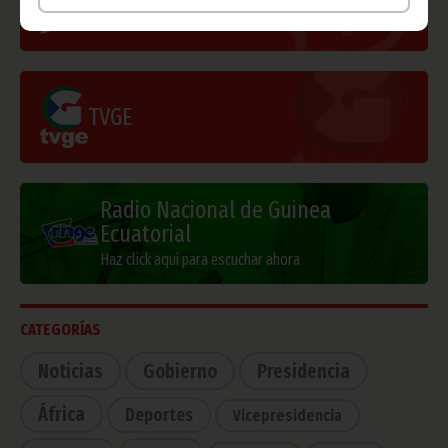
Información de Guinea Ecuatorial
TVGE
Radio Nacional de Guinea
Ecuatorial
Haz click aquí para escuchar ahora
CATEGORÍAS
Noticias
Gobierno
Presidencia
África
Deportes
Vicepresidencia