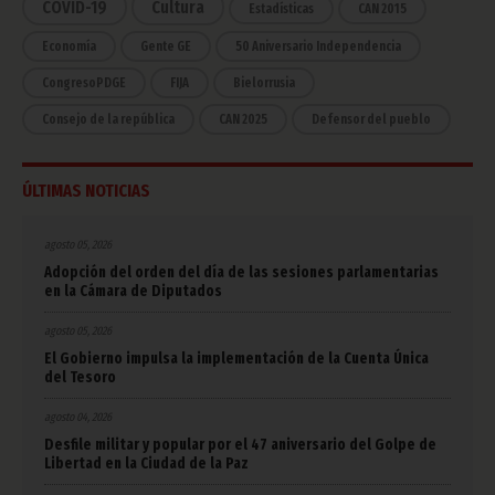
COVID-19
Cultura
Estadísticas
CAN 2015
Economía
Gente GE
50 Aniversario Independencia
CongresoPDGE
FIJA
Bielorrusia
Consejo de la república
CAN 2025
Defensor del pueblo
ÚLTIMAS NOTICIAS
agosto 05, 2026
Adopción del orden del día de las sesiones parlamentarias
en la Cámara de Diputados
agosto 05, 2026
El Gobierno impulsa la implementación de la Cuenta Única
del Tesoro
agosto 04, 2026
Desfile militar y popular por el 47 aniversario del Golpe de
Libertad en la Ciudad de la Paz