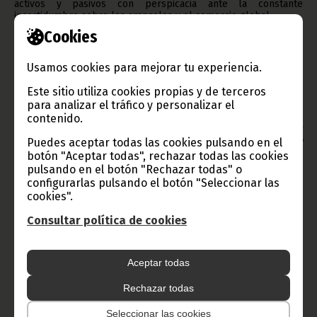
activos y pasivos con perspicacia ante la constante
incertidumbre sobre los aranceles y el comercio global.
Cookies
Los ganadores serán honrados en una Ceremonia de
Premiación que se celebrará durante las reuniones anuales
del FMI/Banco Mundial en Bangkok, Tailandia, en el DusitThani,
Usamos cookies para mejorar tu experiencia.
el 17 de octubre de 2026.
Fuente: Dpto. Marketing BANGE
Este sitio utiliza cookies propias y de terceros
para analizar el tráfico y personalizar el
Oficina de Información y Prensa de Guinea Ecuatorial
contenido.
Aviso: La reproducción total o parcial de este artículo o de las
imágenes que lo acompañen debe hacerse, siempre y en todo
Puedes aceptar todas las cookies pulsando en el
lugar, con la mención de la fuente de origen de la misma
botón "Aceptar todas", rechazar todas las cookies
(Oficina de Información y Prensa de Guinea Ecuatorial).
pulsando en el botón "Rechazar todas" o
configurarlas pulsando el botón "Seleccionar las
cookies".
Consultar política de cookies
Gobierno e Instituciones
Aceptar todas
Rechazar todas
Seleccionar las cookies