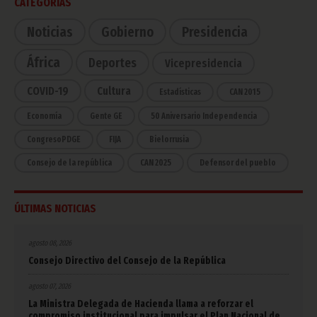
CATEGORÍAS
Noticias
Gobierno
Presidencia
África
Deportes
Vicepresidencia
COVID-19
Cultura
Estadísticas
CAN 2015
Economía
Gente GE
50 Aniversario Independencia
CongresoPDGE
FIJA
Bielorrusia
Consejo de la república
CAN 2025
Defensor del pueblo
ÚLTIMAS NOTICIAS
agosto 08, 2026
Consejo Directivo del Consejo de la República
agosto 07, 2026
La Ministra Delegada de Hacienda llama a reforzar el
compromiso institucional para impulsar el Plan Nacional de