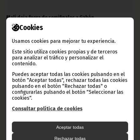
Mali deja fuera de semifinales a Gabón
Cookies
febrero 06, 2012
Saltó la gran sorpresa en Libreville y la selección de Mali
venció en los penaltis a la de Gabón por 5 goles a 4, dejando
Usamos cookies para mejorar tu experiencia.
las semifinales de la CAN 2012 sin ninguno de los países
anfitriones, ya que Guinea Ecuatorial cayó ante Costa de Marfil.
Este sitio utiliza cookies propias y de terceros
para analizar el tráfico y personalizar el
Noticias
Deportes
contenido.
Puedes aceptar todas las cookies pulsando en el
botón "Aceptar todas", rechazar todas las cookies
pulsando en el botón "Rechazar todas" o
configurarlas pulsando el botón "Seleccionar las
cookies".
Consultar política de cookies
Aceptar todas
Rechazar todas