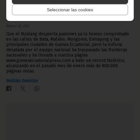
Seleccionar las cookies
El Nzalang y la Copa de África de Naciones arrasan
febrero 06, 2012
Que el Nzalang despierta pasiones ya lo hemos comprobado
en las calles de Bata, Malabo, Mongomo, Evinayong y las
principales ciudades de Guinea Ecuatorial, pero la euforia
desatada por el equipo nacional ha traspasado las fronteras
nacionales y ha llevado a nuestra página
www.guineaecuatorialpress.com a batir un record histórico,
alcanzando en el pasado mes de enero más de 800.000
páginas vistas.
Noticias
Deportes