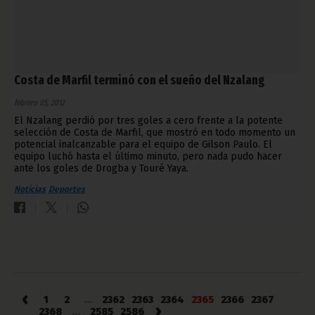
Costa de Marfil terminó con el sueño del Nzalang
febrero 05, 2012
El Nzalang perdió por tres goles a cero frente a la potente
selección de Costa de Marfil, que mostró en todo momento un
potencial inalcanzable para el equipo de Gilson Paulo. El
equipo luchó hasta el último minuto, pero nada pudo hacer
ante los goles de Drogba y Touré Yaya.
Noticias
Deportes
‹
1
2
...
2362
2363
2364
2365
2366
2367
›
2368
...
2585
2586