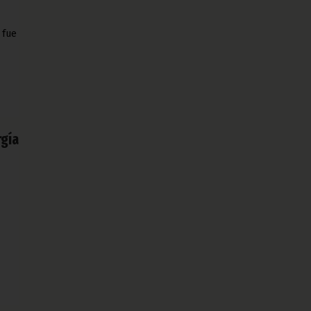
 fue
rgía