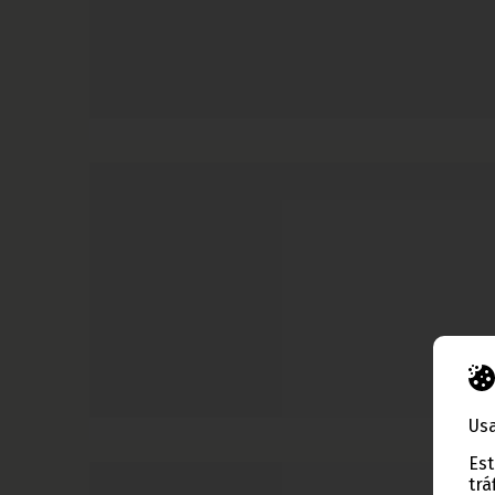
Usa
Est
trá