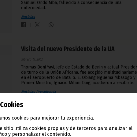
Samuel Ondo Mba, fallecido a consecuencia de una
enfermedad.
Noticias
Visita del nuevo Presidente de la UA
febrero 13, 2012
Thomas Boni Yayi, Jefe de Estado de Benin y actual Preside
de turno de la Unión Africana, fue acogido multitudinariam
en el aeropuerto de Bata. S. E. Obiang Nguema Mbasogo y 
Primer Ministro, Ignacio Milam Tang, acudieron a recibirle.
Noticias
Presidencia
Cookies
mos cookies para mejorar tu experiencia.
e sitio utiliza cookies propias y de terceros para analizar el
Zambia, campeona de la CAN 2012
fico y personalizar el contenido.