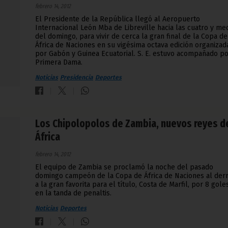
febrero 14, 2012
El Presidente de la República llegó al Aeropuerto
Internacional León Mba de Libreville hacia las cuatro y me
del domingo, para vivir de cerca la gran final de la Copa de
África de Naciones en su vigésima octava edición organizad
por Gabón y Guinea Ecuatorial. S. E. estuvo acompañado po
Primera Dama.
Noticias
Presidencia
Deportes
Los Chipolopolos de Zambia, nuevos reyes d
África
febrero 14, 2012
El equipo de Zambia se proclamó la noche del pasado
domingo campeón de la Copa de África de Naciones al derr
a la gran favorita para el título, Costa de Marfil, por 8 gole
en la tanda de penaltis.
Noticias
Deportes