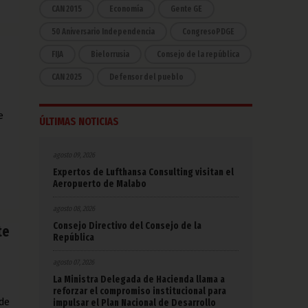
CAN 2015
Economía
Gente GE
50 Aniversario Independencia
CongresoPDGE
FIJA
Bielorrusia
Consejo de la república
CAN 2025
Defensor del pueblo
e
ÚLTIMAS NOTICIAS
agosto 09, 2026
Expertos de Lufthansa Consulting visitan el
Aeropuerto de Malabo
agosto 08, 2026
Consejo Directivo del Consejo de la
te
República
agosto 07, 2026
La Ministra Delegada de Hacienda llama a
reforzar el compromiso institucional para
 de
impulsar el Plan Nacional de Desarrollo