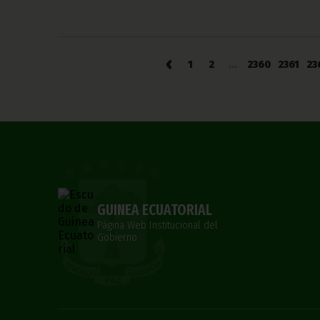
‹
1
2
...
2360
2361
23
GUINEA ECUATORIAL
Página Web Institucional del
Gobierno