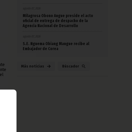
agosto 07, 2026
Milagrosa Obono Angue preside el acto
oficial de entrega de despacho de la
Agencia Nacional de Desarrollo
agosto 07, 2026
S.E. Nguema Obiang Mangue recibe al
Embajador de Corea
nte
Más noticias
Búscador
ente
el