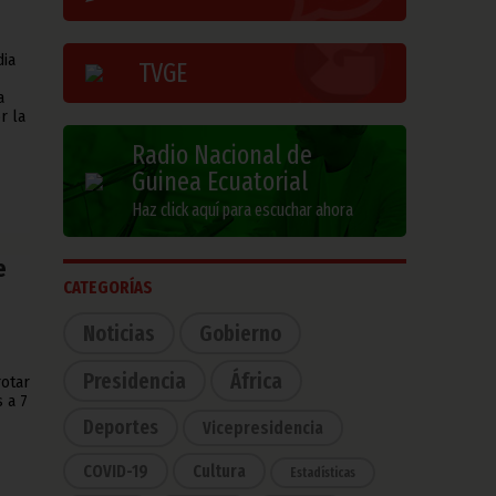
dia
TVGE
a
r la
Radio Nacional de
Guinea Ecuatorial
Haz click aquí para escuchar ahora
e
CATEGORÍAS
Noticias
Gobierno
Presidencia
África
otar
s a 7
Deportes
Vicepresidencia
COVID-19
Cultura
Estadísticas