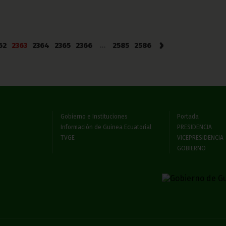
›
62
2363
2364
2365
2366
...
2585
2586
Gobierno e Instituciones
Portada
Información de Guinea Ecuatorial
PRESIDENCIA
TVGE
VICEPRESIDENCIA
GOBIERNO