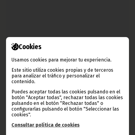
Cookies
Nueva victoria del Nzalang ecuatoguineano en la CAN
Usamos cookies para mejorar tu experiencia.
femenina
Este sitio utiliza cookies propias y de terceros
noviembre 09, 2010
para analizar el tráfico y personalizar el
Las chicas del equipo nacional de Guinea Ecuatorial vencen
contenido.
también ante el equipo de Ghana por 3-1. La renovación del
título de campeonas de África, se encuentra cada vez más
Puedes aceptar todas las cookies pulsando en el
cerca.
botón "Aceptar todas", rechazar todas las cookies
pulsando en el botón "Rechazar todas" o
Noticias
Deportes
configurarlas pulsando el botón "Seleccionar las
cookies".
Consultar política de cookies