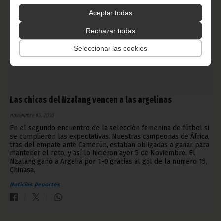
Aceptar todas
Rechazar todas
Seleccionar las cookies
Las chicas del Nzalang vencen a las argelinas
noviembre 06, 2010
En el segundo encuentro de la selección femenina de fútbol si
se cumplieron las expectativas. Nuestras campeonas de África,
tras del empate ante Camerún, estaban obligadas a ganar para
mantener el reto, y así lo hicieron ayer 5 de Noviembre. El
Nzalang ganó a Argelia por 1-0 gracias al gol de la número 15,
Chinasa.
Noticias
Deportes