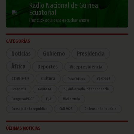
Radio Nacional de Guinea
Ecuatorial
Haz click aquí para escuchar ahora
CATEGORÍAS
Noticias
Gobierno
Presidencia
África
Deportes
Vicepresidencia
COVID-19
Cultura
Estadísticas
CAN 2015
Economía
Gente GE
50 Aniversario Independencia
CongresoPDGE
FIJA
Bielorrusia
Consejo de la república
CAN 2025
Defensor del pueblo
ÚLTIMAS NOTICIAS