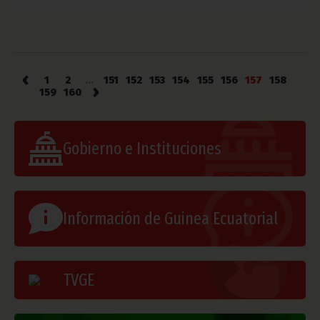
‹
1
2
...
151
152
153
154
155
156
157
158
›
159
160
Gobierno e Instituciones
Información de Guinea Ecuatorial
TVGE