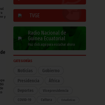
nal
ra
TVGE
re y
Radio Nacional de
Guinea Ecuatorial
Haz click aquí para escuchar ahora
 de
CATEGORÍAS
Noticias
Gobierno
Presidencia
África
opa
dió
 de
Deportes
Vicepresidencia
to
COVID-19
Cultura
Estadísticas