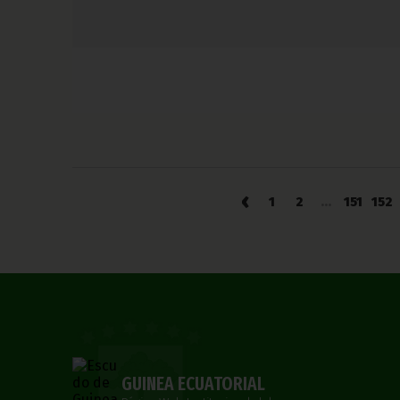
‹
1
2
...
151
152
GUINEA ECUATORIAL