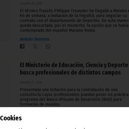
octubre 26, 2010
El técnico francés Philippe Troussier ha llegado a Malabo 
fin de semana, a invitación de la Feguifut, para negociar su
contrato con el departamento de Deportes. De esta maner
queda descartada, por el momento, la opción que se había
contemplado del español Mariano Rubio.
Noticias
Deportes
El Ministerio de Educación, Ciencia y Deporte
busca profesionales de distintos campos
octubre 23, 2010
Presentada una licitación para la contratación de una
consultoría cuyos profesionales puedan poner en práctica
programa del Banco Africano de Desarrollo (BAD) para
formación de mandos.
Noticias
Gobierno
Deportes
Cookies