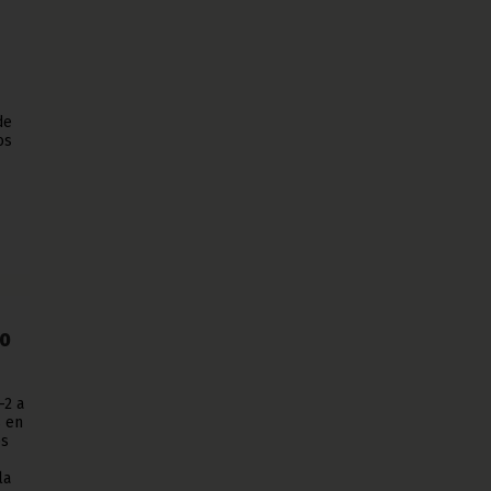
de
os
bo
-2 a
s en
es
la