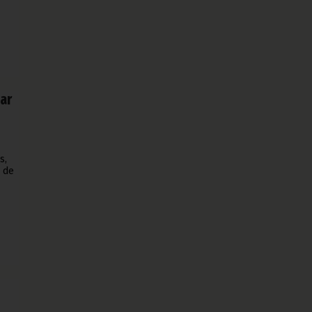
nar
s,
o de