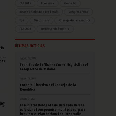
CAN 2015
Economía
Gente GE
50 Aniversario Independencia
CongresoPDGE
FIJA
Bielorrusia
Consejo de la república
CAN 2025
Defensor del pueblo
ÚLTIMAS NOTICIAS
ció
s de
agosto 09, 2026
udas
Expertos de Lufthansa Consulting visitan el
Aeropuerto de Malabo
agosto 08, 2026
Consejo Directivo del Consejo de la
República
agosto 07, 2026
ang
La Ministra Delegada de Hacienda llama a
reforzar el compromiso institucional para
impulsar el Plan Nacional de Desarrollo