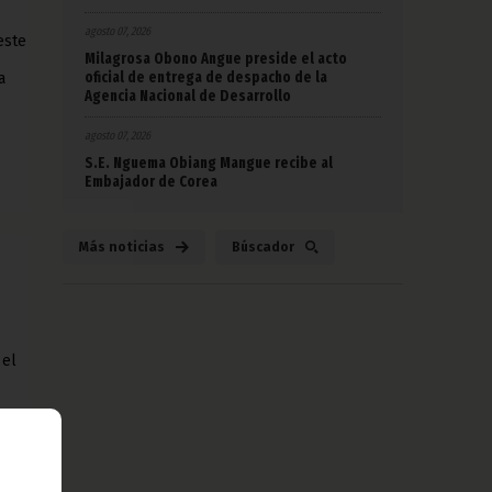
agosto 07, 2026
este
Milagrosa Obono Angue preside el acto
oficial de entrega de despacho de la
a
Agencia Nacional de Desarrollo
agosto 07, 2026
S.E. Nguema Obiang Mangue recibe al
Embajador de Corea
Más noticias
Búscador
 el