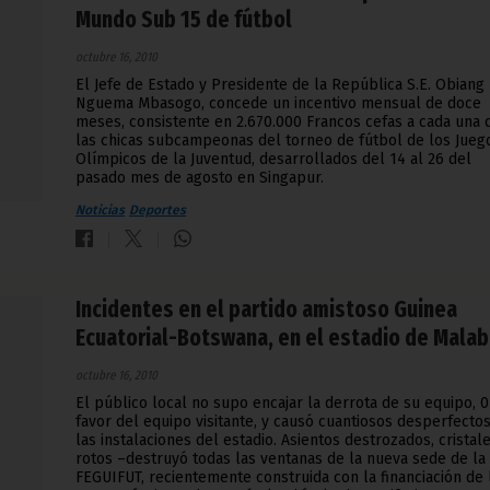
Mundo Sub 15 de fútbol
octubre 16, 2010
El Jefe de Estado y Presidente de la República S.E. Obiang
Nguema Mbasogo, concede un incentivo mensual de doce
meses, consistente en 2.670.000 Francos cefas a cada una 
las chicas subcampeonas del torneo de fútbol de los Jueg
Olímpicos de la Juventud, desarrollados del 14 al 26 del
pasado mes de agosto en Singapur.
Noticias
Deportes
Incidentes en el partido amistoso Guinea
Ecuatorial-Botswana, en el estadio de Mala
octubre 16, 2010
El público local no supo encajar la derrota de su equipo, 0
favor del equipo visitante, y causó cuantiosos desperfecto
las instalaciones del estadio. Asientos destrozados, cristal
rotos –destruyó todas las ventanas de la nueva sede de la
FEGUIFUT, recientemente construida con la financiación de 