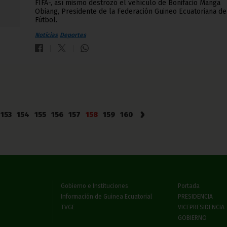
FIFA-, así mismo destrozó el vehículo de Bonifacio Manga
Obiang, Presidente de la Federación Guineo Ecuatoriana de
Fútbol.
Noticias
Deportes
›
153
154
155
156
157
158
159
160
Gobierno e Instituciones
Portada
Información de Guinea Ecuatorial
PRESIDENCIA
TVGE
VICEPRESIDENCIA
GOBIERNO