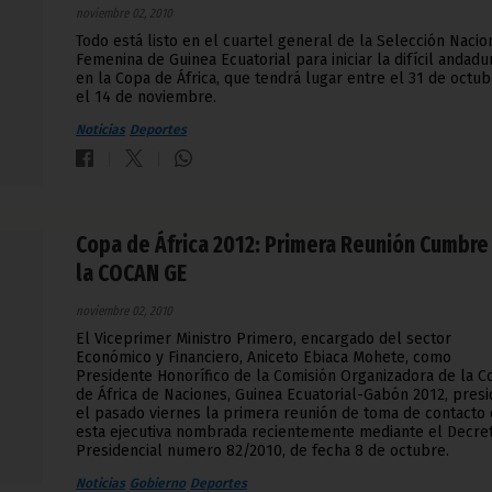
noviembre 02, 2010
Todo está listo en el cuartel general de la Selección Nacio
Femenina de Guinea Ecuatorial para iniciar la difícil andadu
en la Copa de África, que tendrá lugar entre el 31 de octub
el 14 de noviembre.
Noticias
Deportes
Copa de África 2012: Primera Reunión Cumbre
la COCAN GE
noviembre 02, 2010
El Viceprimer Ministro Primero, encargado del sector
Económico y Financiero, Aniceto Ebiaca Mohete, como
Presidente Honorífico de la Comisión Organizadora de la C
de África de Naciones, Guinea Ecuatorial-Gabón 2012, presi
el pasado viernes la primera reunión de toma de contacto
esta ejecutiva nombrada recientemente mediante el Decre
Presidencial numero 82/2010, de fecha 8 de octubre.
Noticias
Gobierno
Deportes