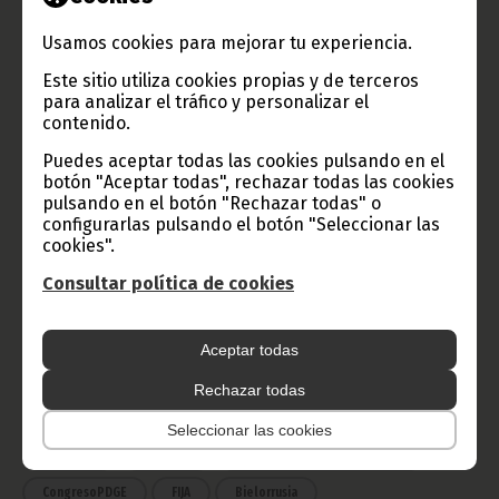
Usamos cookies para mejorar tu experiencia.
TVGE
Este sitio utiliza cookies propias y de terceros
para analizar el tráfico y personalizar el
contenido.
Radio Nacional de Guinea
Puedes aceptar todas las cookies pulsando en el
Ecuatorial
botón "Aceptar todas", rechazar todas las cookies
Haz click aquí para escuchar ahora
pulsando en el botón "Rechazar todas" o
configurarlas pulsando el botón "Seleccionar las
cookies".
CATEGORÍAS
Consultar política de cookies
Noticias
Gobierno
Presidencia
Aceptar todas
África
Deportes
Vicepresidencia
Rechazar todas
COVID-19
Cultura
Estadísticas
CAN 2015
Seleccionar las cookies
Economía
Gente GE
50 Aniversario Independencia
CongresoPDGE
FIJA
Bielorrusia