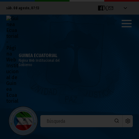
sáb. 08 agosto, 07:13
GUINEA ECUATORIAL
Página Web Institucional del
Gobierno
Llega a Malabo la delegación gabonesa
encargada de los preparativos de la
COCAN-2012
abril 09, 2011
Noticias
Deportes