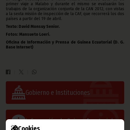
primer viaje a Malabo y durante el mismo se evaluarán los
trabajos de la organización conjunta de la CAN 2012, con vistas
a la sexta misión de inspección de la CAF, que recorrerá los dos
países a partir del 19 de abril.
Texto: David Monsuy Senior.
Fotos: Mansueto Loeri.
Oficina de Información y Prensa de Guinea Ecuatorial (D. G.
Base Internet)
Gobierno e Instituciones
Información de Guinea Ecuatorial
Cookies