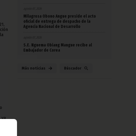
agosto 07, 2026
Milagrosa Obono Angue preside el acto
oficial de entrega de despacho de la
21,
Agencia Nacional de Desarrollo
ción
la
agosto 07, 2026
S.E. Nguema Obiang Mangue recibe al
Embajador de Corea
Más noticias
Búscador
do
 ya
o