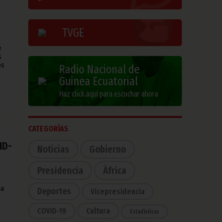
TVGE
é
s
os
Radio Nacional de
Guinea Ecuatorial
Haz click aquí para escuchar ahora
CATEGORÍAS
ID-
Noticias
Gobierno
Presidencia
África
da
Deportes
Vicepresidencia
COVID-19
Cultura
Estadísticas