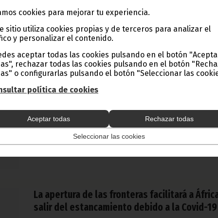
Preparación contra las Epidemias.
mos cookies para mejorar tu experiencia.
COVID-19
e sitio utiliza cookies propias y de terceros para analizar el
fico y personalizar el contenido.
des aceptar todas las cookies pulsando en el botón "Acepta
Mensaje del Ministro de Sanidad sobre la cri
as", rechazar todas las cookies pulsando en el botón "Rech
as" o configurarlas pulsando el botón "Seleccionar las cookie
del Covid 19
sultar política de cookies
diciembre 23, 2021
A pocos días del Año Nuevo y a pocas horas para celebrar 
Navidad, el Ministro de Sanidad y Bienestar Social ha lanza
Aceptar todas
Rechazar todas
un mensaje a la población sobre la crisis del Covid-19.
Gobierno
COVID-19
Seleccionar las cookies
La apertura de las fronteras facilitará a Áfric
salir del estancamiento debido a la Covid-19