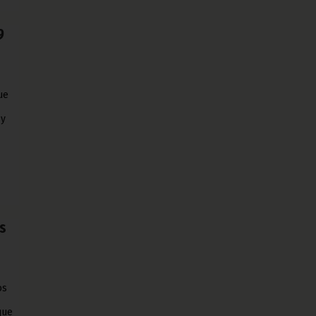
9
ue
 y
s
os
que