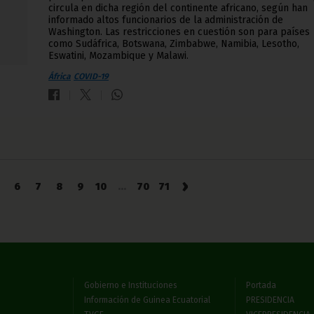
circula en dicha región del continente africano, según han
informado altos funcionarios de la administración de
Washington. Las restricciones en cuestión son para países
como Sudáfrica, Botswana, Zimbabwe, Namibia, Lesotho,
Eswatini, Mozambique y Malawi.
África
COVID-19
›
6
7
8
9
10
...
70
71
Gobierno e Instituciones
Portada
Información de Guinea Ecuatorial
PRESIDENCIA