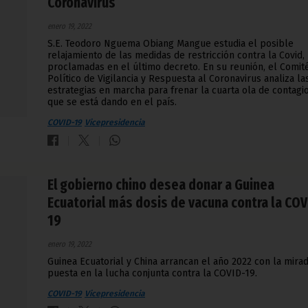
Coronavirus
enero 19, 2022
S.E. Teodoro Nguema Obiang Mangue estudia el posible
relajamiento de las medidas de restricción contra la Covid,
proclamadas en el último decreto. En su reunión, el Comit
Político de Vigilancia y Respuesta al Coronavirus analiza la
estrategias en marcha para frenar la cuarta ola de contagi
que se está dando en el país.
COVID-19
Vicepresidencia
El gobierno chino desea donar a Guinea
Ecuatorial más dosis de vacuna contra la COV
19
enero 19, 2022
Guinea Ecuatorial y China arrancan el año 2022 con la mira
puesta en la lucha conjunta contra la COVID-19.
COVID-19
Vicepresidencia