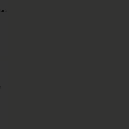
lará
l
a