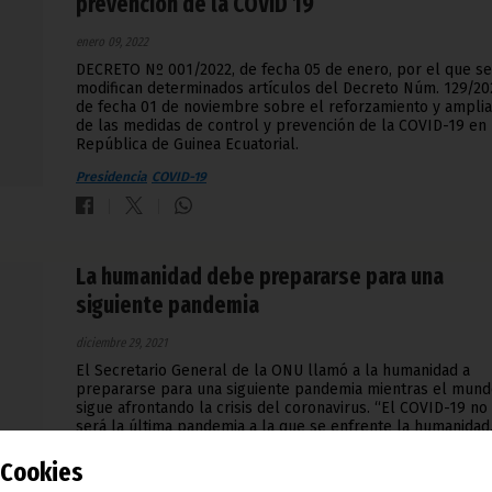
prevención de la COVID 19
enero 09, 2022
DECRETO Nº 001/2022, de fecha 05 de enero, por el que se
modifican determinados artículos del Decreto Núm. 129/20
de fecha 01 de noviembre sobre el reforzamiento y amplia
de las medidas de control y prevención de la COVID-19 en 
República de Guinea Ecuatorial.
Presidencia
COVID-19
La humanidad debe prepararse para una
siguiente pandemia
diciembre 29, 2021
El Secretario General de la ONU llamó a la humanidad a
prepararse para una siguiente pandemia mientras el mun
sigue afrontando la crisis del coronavirus. “El COVID-19 no
será la última pandemia a la que se enfrente la humanidad,
que las enfermedades infecciosas siguen siendo un peligr
que acecha a todos los países del mundo”, dijo António
Cookies
Guterres en su mensaje por el Día Internacional de la