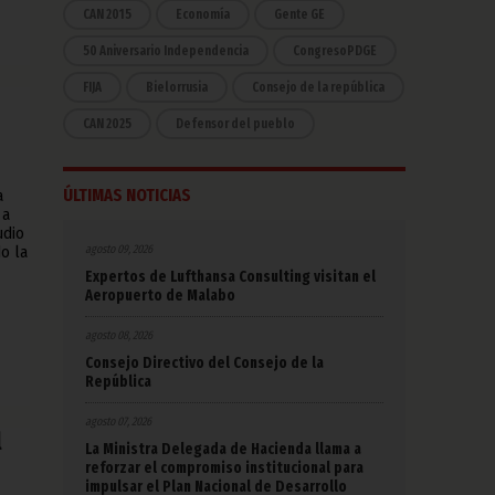
CAN 2015
Economía
Gente GE
50 Aniversario Independencia
CongresoPDGE
FIJA
Bielorrusia
Consejo de la república
CAN 2025
Defensor del pueblo
ÚLTIMAS NOTICIAS
a
 a
udio
agosto 09, 2026
o la
Expertos de Lufthansa Consulting visitan el
Aeropuerto de Malabo
agosto 08, 2026
Consejo Directivo del Consejo de la
República
agosto 07, 2026
l
La Ministra Delegada de Hacienda llama a
reforzar el compromiso institucional para
impulsar el Plan Nacional de Desarrollo