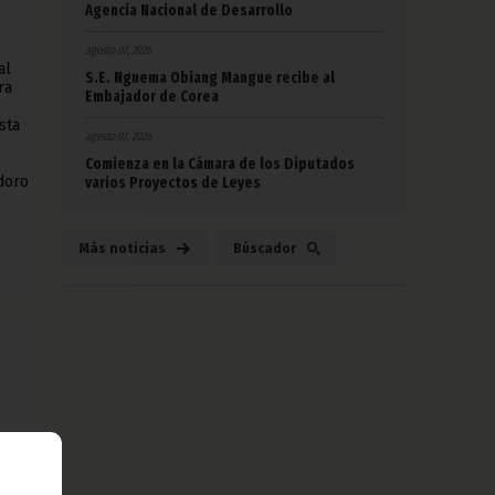
Agencia Nacional de Desarrollo
agosto 07, 2026
al
S.E. Nguema Obiang Mangue recibe al
ra
Embajador de Corea
sta
agosto 07, 2026
Comienza en la Cámara de los Diputados
doro
varios Proyectos de Leyes
Más noticias
Búscador
e
que