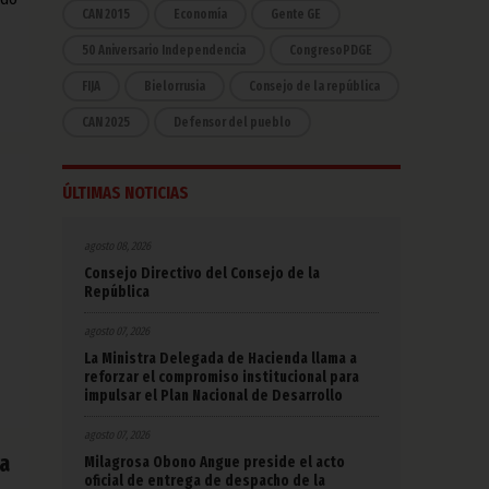
CAN 2015
Economía
Gente GE
50 Aniversario Independencia
CongresoPDGE
FIJA
Bielorrusia
Consejo de la república
CAN 2025
Defensor del pueblo
ÚLTIMAS NOTICIAS
agosto 08, 2026
Consejo Directivo del Consejo de la
República
agosto 07, 2026
La Ministra Delegada de Hacienda llama a
reforzar el compromiso institucional para
impulsar el Plan Nacional de Desarrollo
agosto 07, 2026
a
Milagrosa Obono Angue preside el acto
oficial de entrega de despacho de la