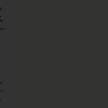
ico
e
ón
imer
no,
n a
s