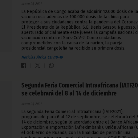
marzo 25, 2021
La República de Congo acaba de adquirir 12.000 dosis de la
vacuna rusa, además de 100.000 dosis de la china para
proteger a sus ciudadanos contra la pandemia del Coronavi
El Presidente de la República, S.E. Denis Sassou Nguesso, 
aperturado oficialmente este jueves la campaña nacional 
vacunación contra el Sars-CoV-2. Como ciudadanos
comprometidos con la causa de la nación, la pareja
presidencial cangoleña ha recibido su primera dosis.
Noticias
África
COVID-19
Segunda Feria Comercial Intraafricana (IATF20
se celebrará del 8 al 14 de diciembre
marzo 25, 2021
La segunda Feria Comercial Intraafricana (IATF2021),
programado para 6 al 12 de septiembre, se celebrará del 
14 de diciembre, según lo acordado entre el Banco African
Exportación e Importación (Afreximbank), Unión Africana (U
el Gobierno de Ruanda, con la finalidad de permitir una
implementación más amplia de las vacunas COVID-19 en t