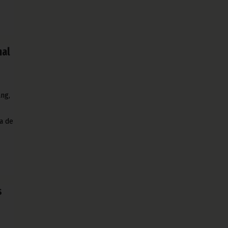
nal
ang,
a de
s