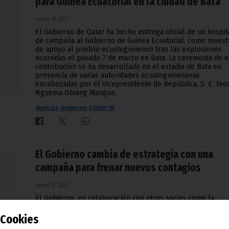
para Guinea Ecuatorial en la ciudad de Bata
marzo 19, 2021
El Gobierno de Qatar ha hecho entrega oficial de un hospit
de campaña al Gobierno de Guinea Ecuatorial, como muest
de apoyo al pueblo ecuatoguineano tras las explosiones
ocurridas el pasado 7 de marzo en Bata. La ceremonia de e
contribución se ha desarrollado en el estadio de Bata en
presencia de varias autoridades ecuatoguinenanas
encabezadas por el Vicepresidente de República, S. E. Teo
Nguema Obiang Mangue.
Noticias
Gobierno
COVID-19
El Gobierno cambia de estrategia con una
campaña para frenar nuevos contagios
marzo 17, 2021
El Gobierno, en colaboración con otros socios como la
empresa Gepetrol y las agencias de Naciones Unidas, entr
ellas ONUSIDA, está apoyando esta compaña de diez días 
Cookies
ha comenzado en la isla de Bioko.