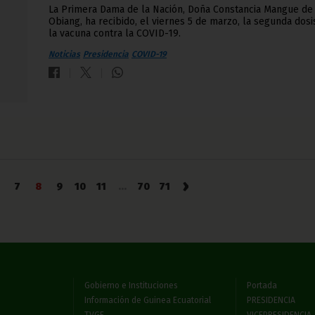
La Primera Dama de la Nación, Doña Constancia Mangue de
Obiang, ha recibido, el viernes 5 de marzo, la segunda dosi
la vacuna contra la COVID-19.
Noticias
Presidencia
COVID-19
›
7
8
9
10
11
...
70
71
Gobierno e Instituciones
Portada
Información de Guinea Ecuatorial
PRESIDENCIA