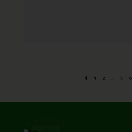
‹
1
2
...
5
6