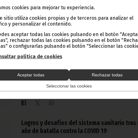
Noticias
Gobierno
COVID-19
mos cookies para mejorar tu experiencia.
e sitio utiliza cookies propias y de terceros para analizar el
fico y personalizar el contenido.
des aceptar todas las cookies pulsando en el botón "Acepta
Se prorroga el cierre de centros públicos y
as", rechazar todas las cookies pulsando en el botón "Rech
privados en Malabo, Bata y barrios adyacent
as" o configurarlas pulsando el botón "Seleccionar las cookie
sultar política de cookies
marzo 16, 2021
Comunicado firmado por Clemente Engonga Nguema, Prim
Viceprimer Ministro y Ministro de Educación, en el que se
Aceptar todas
Rechazar todas
informa sobre la prórroga del cierre de centros públicos 
privados en Malabo, Bata y barrios adyacentes. Adjuntamos
texto completo de dicho comunicado.
Seleccionar las cookies
Noticias
Gobierno
COVID-19
Logros y desafíos del sistema sanitario tras
año de batalla contra la COVID 19