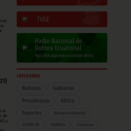
TVGE
rus.
ha
de
Radio Nacional de
Guinea Ecuatorial
Haz click aquí para escuchar ahora
CATEGORÍAS
21)
Noticias
Gobierno
Presidencia
África
8 al
Deportes
Vicepresidencia
o de
A) y
COVID-19
Cultura
Estadísticas
odo