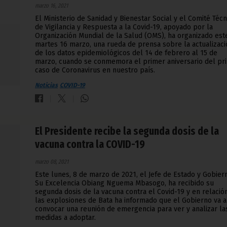
marzo 16, 2021
El Ministerio de Sanidad y Bienestar Social y el Comité Técn
de Vigilancia y Respuesta a la Covid-19, apoyado por la
Organización Mundial de la Salud (OMS), ha organizado est
martes 16 marzo, una rueda de prensa sobre la actualizaci
de los datos epidemiológicos del 14 de febrero al 15 de
marzo, cuando se conmemora el primer aniversario del pr
caso de Coronavirus en nuestro país.
Noticias
COVID-19
El Presidente recibe la segunda dosis de la
vacuna contra la COVID-19
marzo 08, 2021
Este lunes, 8 de marzo de 2021, el Jefe de Estado y Gobier
Su Excelencia Obiang Nguema Mbasogo, ha recibido su
segunda dosis de la vacuna contra el Covid-19 y en relació
las explosiones de Bata ha informado que el Gobierno va a
convocar una reunión de emergencia para ver y analizar la
medidas a adoptar.