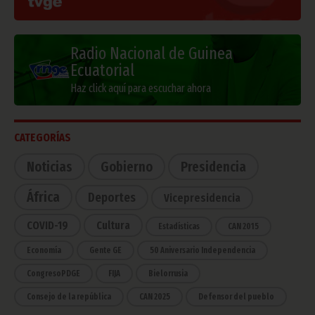
Radio Nacional de Guinea
Ecuatorial
Haz click aquí para escuchar ahora
CATEGORÍAS
Noticias
Gobierno
Presidencia
África
Deportes
Vicepresidencia
COVID-19
Cultura
Estadísticas
CAN 2015
Economía
Gente GE
50 Aniversario Independencia
CongresoPDGE
FIJA
Bielorrusia
Consejo de la república
CAN 2025
Defensor del pueblo