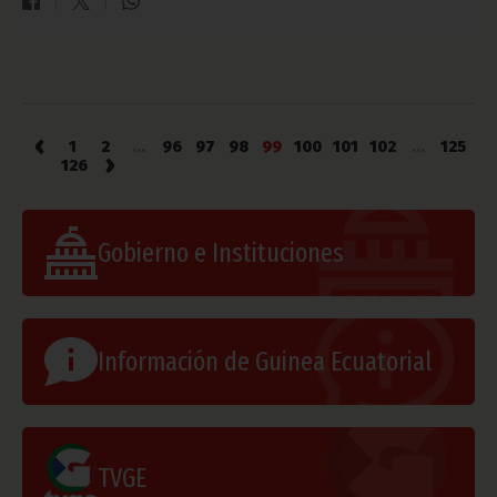
‹
1
2
...
96
97
98
99
100
101
102
...
125
›
126
Gobierno e Instituciones
Información de Guinea Ecuatorial
TVGE