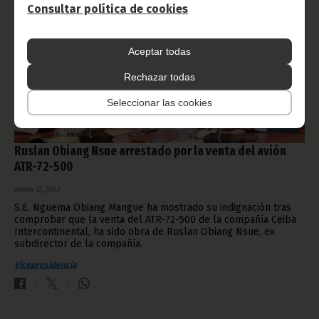
Consultar política de cookies
Aceptar todas
Rechazar todas
Seleccionar las cookies
Ruslan Obiang Nsue arrestado por la venta del avión
ATR-72-500
enero 17, 2023
S.E. Nguema Obiang Mangue ha mostrado su indignación tras
comprobar que la venta del ATR-72-500 de la compañía Ceiba
Intercontinental, ha sido obra de Ruslan Obiang Nsue, ex
subdirector de la compañía.
Vicepresidencia