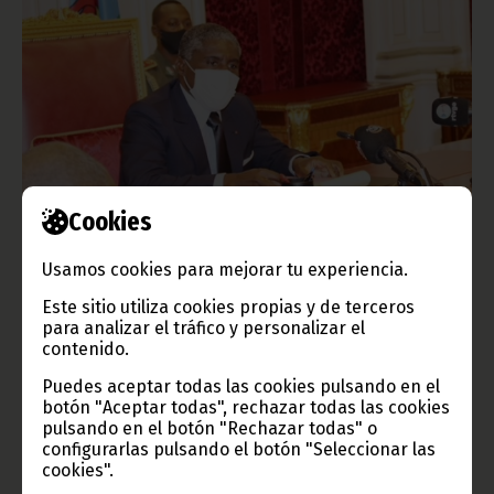
Cookies
S. E. Nguema Obiang Mangue propone la creación de una
Dirección de Ciberseguridad y no cerrar whatsapp
Usamos cookies para mejorar tu experiencia.
enero 17, 2023
Este sitio utiliza cookies propias y de terceros
S.E. Nguema Obiang Mangue insta a la creación de una
para analizar el tráfico y personalizar el
Dirección de Ciberseguridad, en lugar de cerrar la aplicación
contenido.
WhatsApp en Guinea Ecuatorial.
Puedes aceptar todas las cookies pulsando en el
Vicepresidencia
botón "Aceptar todas", rechazar todas las cookies
pulsando en el botón "Rechazar todas" o
configurarlas pulsando el botón "Seleccionar las
cookies".