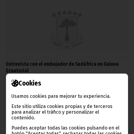
Entrevista con el embajador de Sudáfrica en Guinea
Ecuatorial
diciembre 27, 2012
Cookies
“Los países africanos necesitan ayudarse mutuamente frente a
las amenazas y desafíos del exterior, para proteger los
Usamos cookies para mejorar tu experiencia.
intereses del continente africano. En lo sucesivo, necesitamos
abrazar y fomentar nuestro principio de dar soluciones
Este sitio utiliza cookies propias y de terceros
africanas a los problemas africanos”, afirma Pakamisa A. Sifuba.
para analizar el tráfico y personalizar el
Noticias
Gente GE
contenido.
Puedes aceptar todas las cookies pulsando en el
botón "Aceptar todas", rechazar todas las cookies