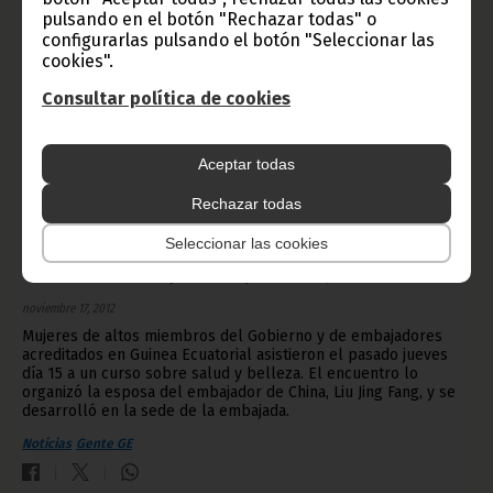
pulsando en el botón "Rechazar todas" o
configurarlas pulsando el botón "Seleccionar las
cookies".
Consultar política de cookies
Aceptar todas
Rechazar todas
Seleccionar las cookies
Curso sobre salud y belleza para la mujer
noviembre 17, 2012
Mujeres de altos miembros del Gobierno y de embajadores
acreditados en Guinea Ecuatorial asistieron el pasado jueves
día 15 a un curso sobre salud y belleza. El encuentro lo
organizó la esposa del embajador de China, Liu Jing Fang, y se
desarrolló en la sede de la embajada.
Noticias
Gente GE