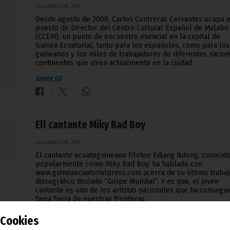
noviembre 06, 2011
Desde agosto de 2008, Carlos Contreras Cervantes ocupa e
puesto de Director del Centro Cultural Español de Malabo
(CCEM), un punto de encuentro esencial en la capital de
Guinea Ecuatorial, tanto para los españoles, como para los
guineanos y los miles de trabajadores de diferentes nacion
continentes que viven actualmente en la ciudad.
Gente GE
Ell cantante Miky Bad Boy
noviembre 06, 2011
El cantante ecuatoguineano Filoteo Edjang Ndong, conocid
popularmente como Miky Bad Boy, ha hablado con
www.guineaecuatorialpress.com acerca de su último trabaj
discográfico titulado “Golpe Mundial”. Y es que, el joven
cantante es uno de los artistas nacionales que ha consegu
fama fuera de nuestras fronteras.
Gente GE
Cookies