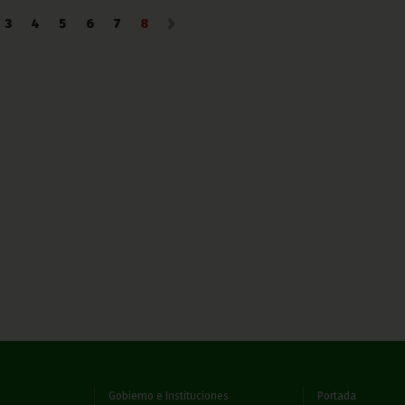
›
3
4
5
6
7
8
Gobierno e Instituciones
Portada