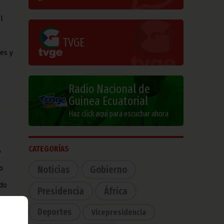
l
TVGE
es y
Radio Nacional de
Guinea Ecuatorial
Haz click aquí para escuchar ahora
CATEGORÍAS
o
Noticias
Gobierno
o
ido
Presidencia
África
Deportes
Vicepresidencia