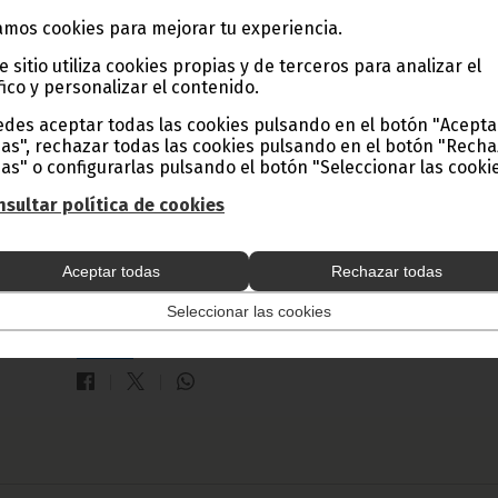
mos cookies para mejorar tu experiencia.
e sitio utiliza cookies propias y de terceros para analizar el
Crisantos Obama Ondo: un ecuatoguineano e
fico y personalizar el contenido.
Roma
des aceptar todas las cookies pulsando en el botón "Acepta
noviembre 06, 2011
as", rechazar todas las cookies pulsando en el botón "Rech
as" o configurarlas pulsando el botón "Seleccionar las cookie
Desde su puesto en Roma, Crisantos Obama Ondo,
Representante de la Misión Permanente de la República d
sultar política de cookies
Guinea Ecuatorial ante la FAO, nos explica el importante p
que desarrolla día tras día. Pero además, como experto en
cuestiones de alimentación a nivel internacional, Obama
reflexiona acerca de los graves problemas de hambruna y
Aceptar todas
Rechazar todas
sobre la imagen distorsionada que los medios internaciona
dan acerca de Guinea Ecuatorial. Una mirada experta con
Seleccionar las cookies
mucho que aportar…
Gente GE