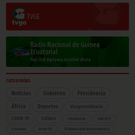
TVGE
Radio Nacional de Guinea
Ecuatorial
Haz click aquí para escuchar ahora
CATEGORÍAS
Noticias
Gobierno
Presidencia
África
Deportes
Vicepresidencia
COVID-19
Cultura
Estadísticas
CAN 2015
Economía
Gente GE
50 Aniversario Independencia