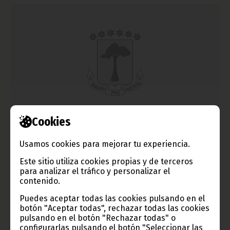
Cookies
Entrevista con el Embajador de Cuba
febrero 24, 2014
Usamos cookies para mejorar tu experiencia.
Las relaciones entre Cuba y Guinea Ecuatorial comenzaron en
el siglo XVIII y atraviesan ahora uno de sus mejores momentos.
Este sitio utiliza cookies propias y de terceros
Pedro Doña Santana, embajador cubano en nuestro país,
para analizar el tráfico y personalizar el
repasa algunos de los aspectos más importantes de estas
contenido.
relaciones y subraya la importancia del apoyo mutuo para
defenderse de las presiones e injerencias externas: "Es
Puedes aceptar todas las cookies pulsando en el
importante que pueblos como los nuestros nos apoyemos y
botón "Aceptar todas", rechazar todas las cookies
defendamos mutuamente, para protegernos de esas presiones
pulsando en el botón "Rechazar todas" o
externas".
configurarlas pulsando el botón "Seleccionar las