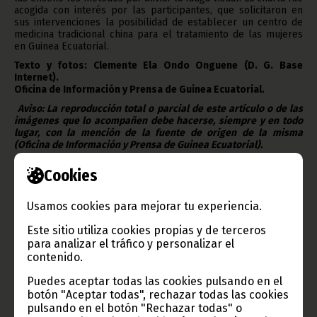
acogida con interés por las participantes, que solicitaron en
sus intervenciones la posibilidad de establecer un centro de
medicina tradicional china para el tratamiento de las mujeres
en Guinea Ecuatorial.
Texto y fotos: Clemente Ela Ondo Onguene (D. G. Base
Internet).
Oficina de Información y Prensa de Guinea Ecuatorial.
Aviso: La reproducción total o parcial de este artículo o de las
imágenes que lo acompañen debe hacerse, siempre y en todo
lugar, con la mención de la fuente de origen de la misma
(Oficina de Información y Prensa de Guinea Ecuatorial).
Cookies
Usamos cookies para mejorar tu experiencia.
Gobierno e Instituciones
Este sitio utiliza cookies propias y de terceros
para analizar el tráfico y personalizar el
contenido.
Puedes aceptar todas las cookies pulsando en el
Información de Guinea Ecuatorial
botón "Aceptar todas", rechazar todas las cookies
pulsando en el botón "Rechazar todas" o