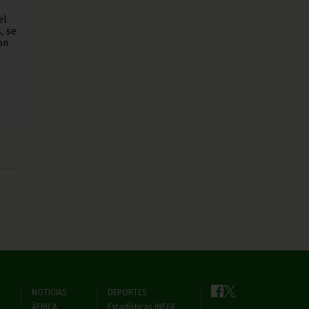
el
, se
on
NOTICIAS
DEPORTES
ÁFRICA
Estadísticas INEGE