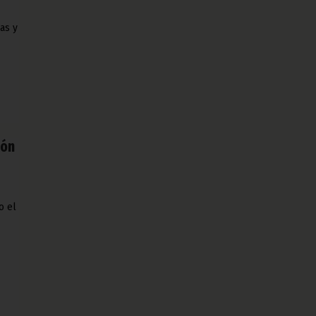
as y
ión
o el