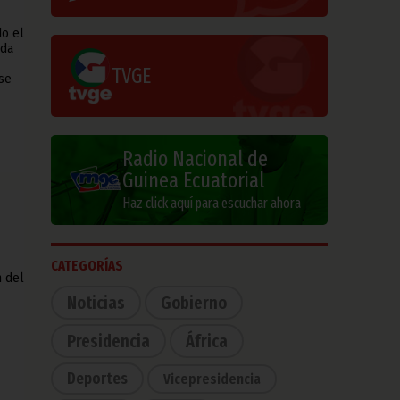
do el
nda
TVGE
se
Radio Nacional de
Guinea Ecuatorial
Haz click aquí para escuchar ahora
CATEGORÍAS
n del
Noticias
Gobierno
Presidencia
África
Deportes
Vicepresidencia