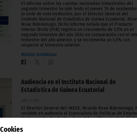
El informe sobre las cuentas nacionales trimestrales del
segundo trimestre ha sido leído el jueves 19 de septiembr
la sede de esta institución, por el Director General del
Instituto Nacional de Estadística de Guinea Ecuatorial, Rica
Nsue Ndemesogo. Dicho informe señala que el Producto
Interior Bruto (PIB) registra un crecimiento de 3,5% en el
segundo trimestre del año 2024 en comparación con el m
trimestre del año anterior, y se incrementa un 4,5% con
respecto al trimestre anterior.
Noticias
Estadísticas
Audiencia en el Instituto Nacional de
Estadística de Guinea Ecuatorial
julio 17, 2024
El Director General del INEGE, Ricardo Nsue Ndemesogo, 
recibido en audiencia al Especialista de Políticas de Emple
de Desarrollo Productivo de la OIT en África Central, Ali Ma
y a Edgardo Greising Widmer, del Departamento de Estadís
Cookies
de la OIT, para dialogar sobre varios puntos relacionados 
la materia.