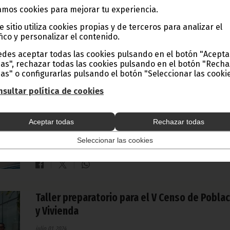
mos cookies para mejorar tu experiencia.
Noticias
Estadísticas
Gobierno
e sitio utiliza cookies propias y de terceros para analizar el
fico y personalizar el contenido.
des aceptar todas las cookies pulsando en el botón "Acepta
Informe de las Cuentas Nacionales Trimestra
as", rechazar todas las cookies pulsando en el botón "Rech
2024 sobre la Economía de Guinea Ecuatorial
as" o configurarlas pulsando el botón "Seleccionar las cookie
julio 16, 2024
sultar política de cookies
El Instituto de Estadística de Guinea Ecuatorial ha publicad
martes 16 de julio, el Informe de las Cuentas Nacionales
Trimestrales, que proporciona la estimación del Producto
Aceptar todas
Rechazar todas
Interior Bruto Trimestral, principal indicador de coyuntura
económica nacional.
Seleccionar las cookies
Noticias
Estadísticas
Gobierno
Taller preparatorio para el V Censo de Pobla
y Vivienda
julio 01, 2024