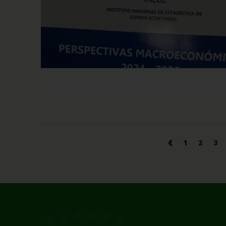
‹
1
2
3