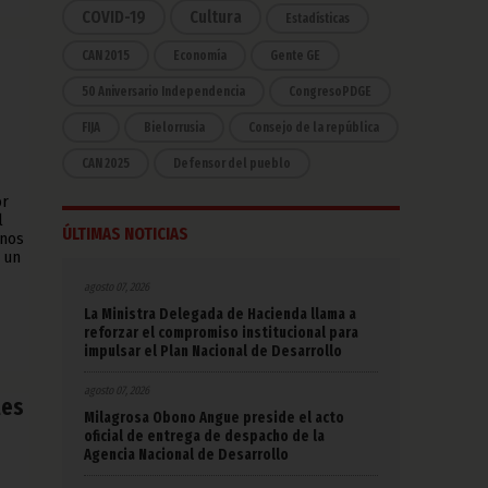
COVID-19
Cultura
Estadísticas
CAN 2015
Economía
Gente GE
50 Aniversario Independencia
CongresoPDGE
FIJA
Bielorrusia
Consejo de la república
CAN 2025
Defensor del pueblo
or
l
ÚLTIMAS NOTICIAS
inos
 un
agosto 07, 2026
La Ministra Delegada de Hacienda llama a
reforzar el compromiso institucional para
impulsar el Plan Nacional de Desarrollo
agosto 07, 2026
les
Milagrosa Obono Angue preside el acto
oficial de entrega de despacho de la
Agencia Nacional de Desarrollo