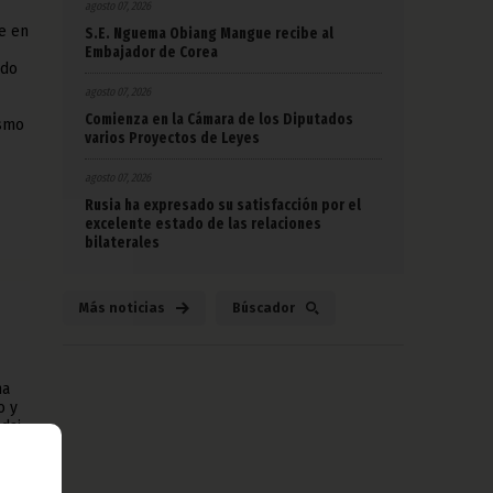
agosto 07, 2026
e en
S.E. Nguema Obiang Mangue recibe al
Embajador de Corea
rdo
agosto 07, 2026
Comienza en la Cámara de los Diputados
ismo
varios Proyectos de Leyes
agosto 07, 2026
Rusia ha expresado su satisfacción por el
excelente estado de las relaciones
bilaterales
Más noticias
Búscador
ha
o y
dai,
tica
con