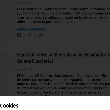
mayo 16, 2011
Las acciones del Gobierno para luchar contra la malaria, co
ayuda y coordinación de diferentes instituciones y empres
internacionales, se saldan con éxito en la reducción de la
enfermedad en la población infantil.
Noticias
Estadísticas
Especial sobre la Diversificación Económica 
Guinea Ecuatorial
enero 04, 2011
El Boletín ICE (Información Comercial Española) del Minist
de Industria, Turismo y Comercio Español, incluyó en su
número 3001 un artículo especial dedicado al esfuerzo por
diversificación económica realizado en la actualidad por el
Gobierno de Guinea Ecuatorial. Puede descargarse aquí un
ejemplar de este Boletín.
Cookies
Noticias
Estadísticas