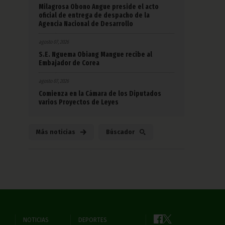
Milagrosa Obono Angue preside el acto
oficial de entrega de despacho de la
Agencia Nacional de Desarrollo
agosto 07, 2026
S.E. Nguema Obiang Mangue recibe al
Embajador de Corea
agosto 07, 2026
Comienza en la Cámara de los Diputados
varios Proyectos de Leyes
Más noticias
Búscador
NOTICIAS
DEPORTES