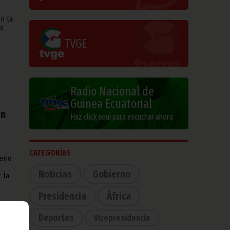
n la
as
TVGE
Radio Nacional de
Guinea Ecuatorial
en
Haz click aquí para escuchar ahora
CATEGORÍAS
erio
Noticias
Gobierno
 la
Presidencia
África
Deportes
Vicepresidencia