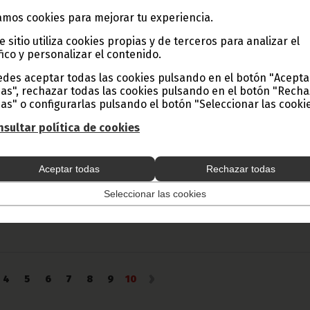
mos cookies para mejorar tu experiencia.
e sitio utiliza cookies propias y de terceros para analizar el
Audiencia del Viceprimer Ministro Tercero con
fico y personalizar el contenido.
Embajador de la República Popular de Corea
des aceptar todas las cookies pulsando en el botón "Acepta
septiembre 24, 2010
as", rechazar todas las cookies pulsando en el botón "Rech
as" o configurarlas pulsando el botón "Seleccionar las cookie
La audiencia mantenida entre los diplomáticos de Guinea
Ecuatorial y la República Popular de Corea sirvió para
sultar política de cookies
manifestar la voluntad de sus respectivos Jefes de Estado,
consolidar sus relaciones diplomáticas, entre otros asunto
Noticias
Estadísticas
Aceptar todas
Rechazar todas
Seleccionar las cookies
›
4
5
6
7
8
9
10