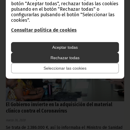
Ministerio de Sanidad y Bienestar Social. Reproducimos su
botón "Aceptar todas", rechazar todas las cookies
contenido completo.
pulsando en el botón "Rechazar todas" o
configurarlas pulsando el botón "Seleccionar las
Gobierno
Presidencia
COVID-19
cookies".
Consultar política de cookies
Aceptar todas
Rechazar todas
Seleccionar las cookies
El Gobierno invierte en la adquisición del material
clínico contra el Coronavirus
marzo 26, 2020
Se trata de 2.386.000 €, así lo informaba el Ministro de Sanidad