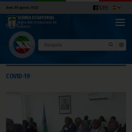
dom. 09 agosto, 15:22
GUINEA ECUATORIAL
Página Web Institucional del
Gobierno
COVID-19