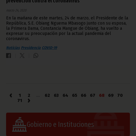
prevención contra el coronavirus
marzo 24, 2020
En la mañana de este martes, 24 de marzo, el Presidente de la
República, S.E. Obiang Nguema Mbasogo junto con su esposa,
la Primera Dama, Constancia Mangue de Obiang, ha vuelto a
expresar su preocupación por la actual pandemia del
coronavirus.
Noticias
Presidencia
COVID-19
‹
1
2
...
62
63
64
65
66
67
68
69
70
›
71
Gobierno e Instituciones