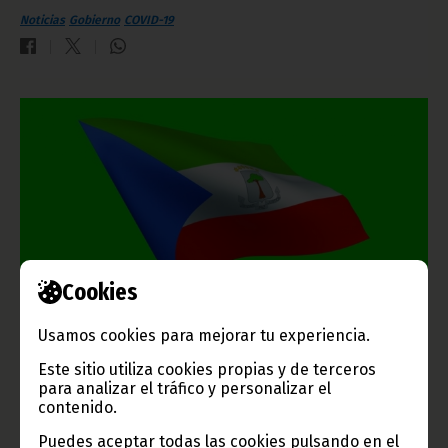
Noticias
Gobierno
COVID-19
Cookies
Decretos de cese y nombramiento en la Dirección de
Usamos cookies para mejorar tu experiencia.
Programación y Planificación Sanitaria
Este sitio utiliza cookies propias y de terceros
marzo 26, 2020
para analizar el tráfico y personalizar el
El Presidente de la República, S.E. Obiang Nguema Mbasogo,
contenido.
firma los decretos de cese y nombramiento del Director
General de Programación y Planificación Sanitaria en el
Puedes aceptar todas las cookies pulsando en el