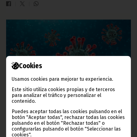
Cookies
Usamos cookies para mejorar tu experiencia.
Sigue creciendo el número de víctimas del COVID-19 en
Este sitio utiliza cookies propias y de terceros
para analizar el tráfico y personalizar el
el mundo
contenido.
abril 07, 2020
Puedes aceptar todas las cookies pulsando en el
Ya han transcurrido aproximadamente tres meses desde que se
botón "Aceptar todas", rechazar todas las cookies
detectaron en China los primeros casos de COVID-19. Desde
pulsando en el botón "Rechazar todas" o
ese momento hasta ahora no ha parado de crecer a nivel
configurarlas pulsando el botón "Seleccionar las
mundial el número de víctimas de este letal virus.
cookies".