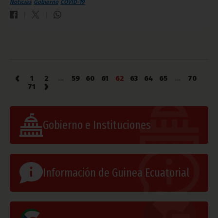
Noticias
Gobierno
COVID-19
‹
1
2
...
59
60
61
62
63
64
65
...
70
›
71
Gobierno e Instituciones
Información de Guinea Ecuatorial