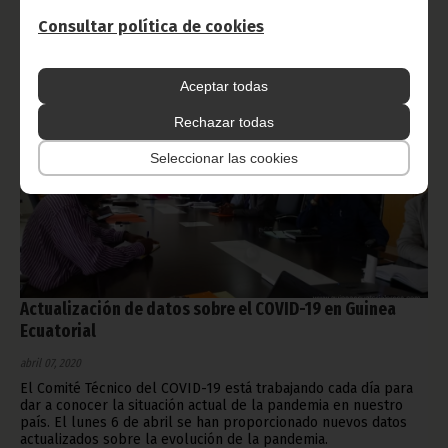
Noticias
COVID-19
Consultar política de cookies
Aceptar todas
Rechazar todas
Seleccionar las cookies
Actualización de datos sobre el COVID-19 en Guinea
Ecuatorial
abril 07, 2020
El Comité Técnico del COVID-19 está trabajando cada día para
dar a conocer la situación actual de la pandemia en nuestro
país. El lunes 6 de abril se han proporcionado nuevos datos
actualizados sobre la evolución de la pandemia.