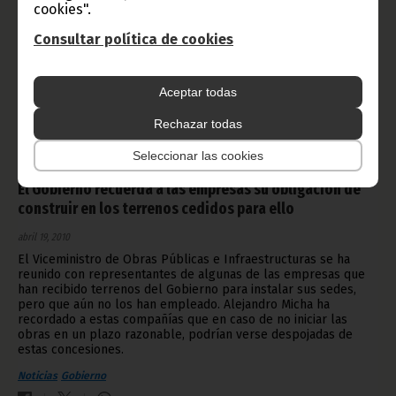
cookies".
Consultar política de cookies
Aceptar todas
Rechazar todas
Seleccionar las cookies
El Gobierno recuerda a las empresas su obligación de
construir en los terrenos cedidos para ello
abril 19, 2010
El Viceministro de Obras Públicas e Infraestructuras se ha
reunido con representantes de algunas de las empresas que
han recibido terrenos del Gobierno para instalar sus sedes,
pero que aún no los han empleado. Alejandro Micha ha
recordado a estas compañías que en caso de no iniciar las
obras en un plazo razonable, podrían verse despojadas de
estas concesiones.
Noticias
Gobierno