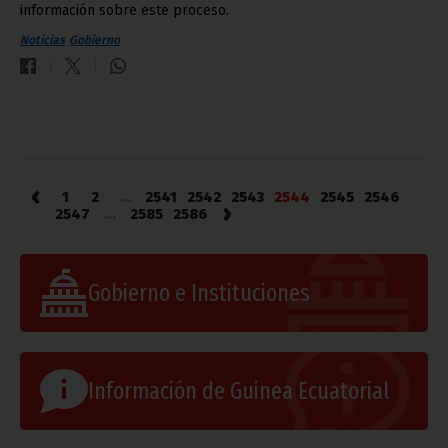
información sobre este proceso.
Noticias
Gobierno
‹
1
2
...
2541
2542
2543
2544
2545
2546
›
2547
...
2585
2586
Gobierno e Instituciones
Información de Guinea Ecuatorial