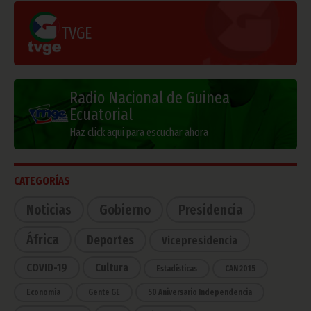
TVGE
Radio Nacional de Guinea
Ecuatorial
Haz click aquí para escuchar ahora
CATEGORÍAS
Noticias
Gobierno
Presidencia
África
Deportes
Vicepresidencia
COVID-19
Cultura
Estadísticas
CAN 2015
Economía
Gente GE
50 Aniversario Independencia