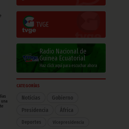
e
TVGE
Radio Nacional de
Guinea Ecuatorial
Haz click aquí para escuchar ahora
CATEGORÍAS
días
Noticias
Gobierno
 una
te
Presidencia
África
Deportes
Vicepresidencia