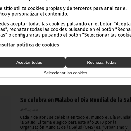
e sitio utiliza cookies propias y de terceros para analizar el
fico y personalizar el contenido.
Comienza un curso de Bordado
des aceptar todas las cookies pulsando en el botón "Acepta
as", rechazar todas las cookies pulsando en el botón "Rech
abril 07, 2010
as" o configurarlas pulsando el botón "Seleccionar las cookie
Se trata de una iniciativa apoyada por el gobierno con la
asistencia de expertos chinos.
sultar política de cookies
Noticias
Aceptar todas
Rechazar todas
Seleccionar las cookies
Se celebra en Malabo el Día Mundial de la Sa
abril 07, 2010
Cada 7 de abril se celebra en todo el mundo el Día Mundia
la Salud. El tema elegido para este año 2010 por la
Organización Mundial de la Salud (OMS) es: “Urbanismo y