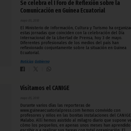
Se celebra el I Foro de Reflexión sobre la
Comunicación en Guinea Ecuatorial
mayo 05, 2010
El Ministerio de Información, Cultura y Turismo ha organiz
estas jornadas que coinciden con la celebración del Día
Internacional de la Libertad de Prensa, hoy 3 de mayo.
Diferentes profesionales de los medios del país han
reflexionado conjuntamente sobre la situación en Guinea
Ecuatorial.
Noticias
Gobierno
Visitamos el CANIGE
mayo 05, 2010
Durante varios días las reporteras de
www.guineaecuatorialpress.com hemos convivido con
profesores y niños en las bonitas instalaciones del CANIGE
Malabo. Allí hemos asistido al milagro diario que supone v
cómo los pequeños, en apenas unos meses han aprendido
escribir o a realizar sus tareas con total organización. El