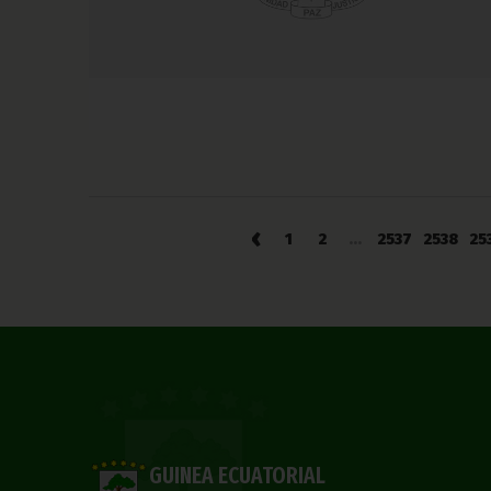
‹
1
2
...
2537
2538
25
GUINEA ECUATORIAL