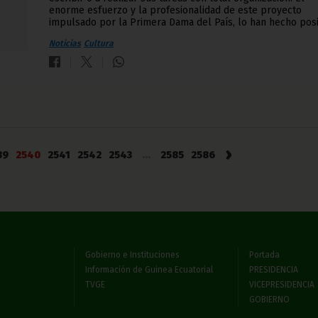
enorme esfuerzo y la profesionalidad de este proyecto
impulsado por la Primera Dama del País, lo han hecho posi
Noticias
Cultura
›
39
2540
2541
2542
2543
...
2585
2586
Gobierno e Instituciones
Portada
Información de Guinea Ecuatorial
PRESIDENCIA
TVGE
VICEPRESIDENCIA
GOBIERNO