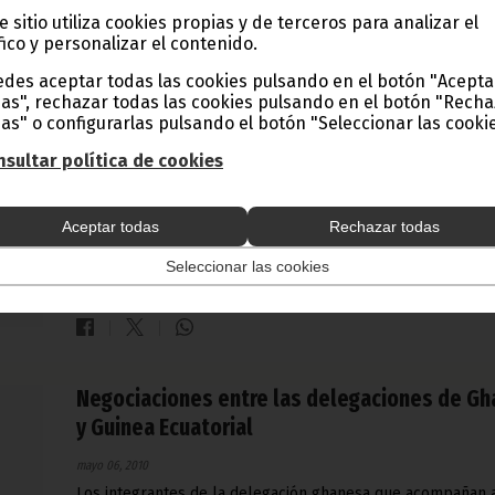
e sitio utiliza cookies propias y de terceros para analizar el
fico y personalizar el contenido.
des aceptar todas las cookies pulsando en el botón "Acepta
La Asociación de Prensa de Guinea Ecuatorial
as", rechazar todas las cookies pulsando en el botón "Rech
otorga los premios a los mejores periodista
as" o configurarlas pulsando el botón "Seleccionar las cookie
del año
sultar política de cookies
mayo 06, 2010
La Asociación de Prensa de Guinea Ecuatorial ASOPGE, cel
Aceptar todas
Rechazar todas
su ya tradicional gala de concesión de los Premios a los
Mejores Periodistas del año en los medios de comunicació
ecuatoguineanos.
Seleccionar las cookies
Noticias
Negociaciones entre las delegaciones de Gh
y Guinea Ecuatorial
mayo 06, 2010
Los integrantes de la delegación ghanesa que acompañan 