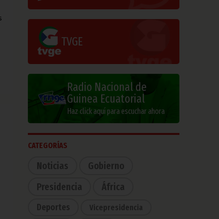
s
TVGE
Radio Nacional de
Guinea Ecuatorial
Haz click aquí para escuchar ahora
CATEGORÍAS
Noticias
Gobierno
Presidencia
África
Deportes
Vicepresidencia