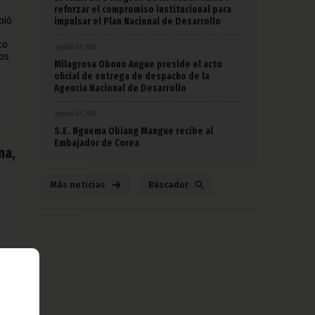
reforzar el compromiso institucional para
bió
impulsar el Plan Nacional de Desarrollo
co
agosto 07, 2026
tos
Milagrosa Obono Angue preside el acto
oficial de entrega de despacho de la
Agencia Nacional de Desarrollo
agosto 07, 2026
S.E. Nguema Obiang Mangue recibe al
Embajador de Corea
na,
Más noticias
Búscador
les.