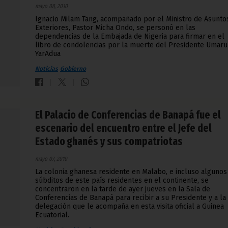
mayo 08, 2010
Ignacio Milam Tang, acompañado por el Ministro de Asunto
Exteriores, Pastor Micha Ondo, se personó en las
dependencias de la Embajada de Nigeria para firmar en el
libro de condolencias por la muerte del Presidente Umaru
YarAdua
Noticias
Gobierno
El Palacio de Conferencias de Banapá fue el
escenario del encuentro entre el Jefe del
Estado ghanés y sus compatriotas
mayo 07, 2010
La colonia ghanesa residente en Malabo, e incluso algunos
súbditos de este país residentes en el continente, se
concentraron en la tarde de ayer jueves en la Sala de
Conferencias de Banapá para recibir a su Presidente y a la
delegación que le acompaña en esta visita oficial a Guinea
Ecuatorial.