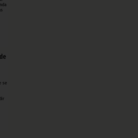
onda
as
 de
e se
dir