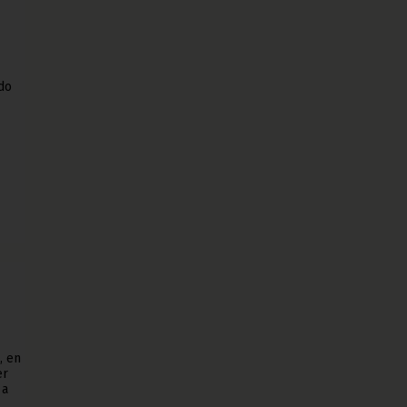
ado
, en
er
 a