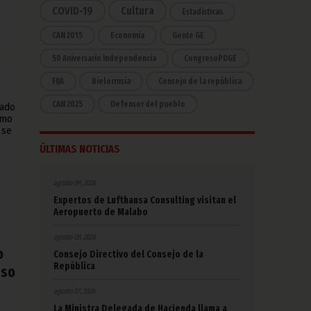
COVID-19
Cultura
Estadísticas
CAN 2015
Economía
Gente GE
50 Aniversario Independencia
CongresoPDGE
FIJA
Bielorrusia
Consejo de la república
CAN 2025
Defensor del pueblo
cado
rmo
 se
ÚLTIMAS NOTICIAS
agosto 09, 2026
Expertos de Lufthansa Consulting visitan el
Aeropuerto de Malabo
agosto 08, 2026
o
Consejo Directivo del Consejo de la
República
eso
agosto 07, 2026
La Ministra Delegada de Hacienda llama a