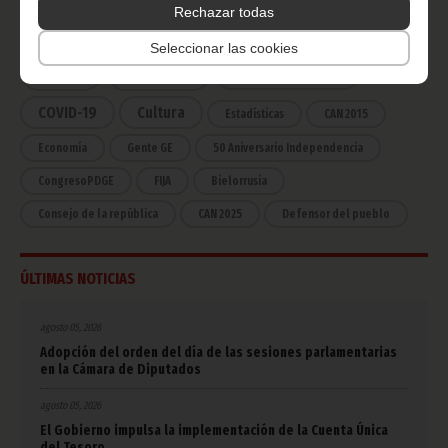
Rechazar todas
Noticias
Gobierno
Presidencia
Seleccionar las cookies
África
Deportes
Vicepresidencia
COVID-19
Cultura
Estadísticas
CAN 2015
Economía
Gente GE
50 Aniversario Independencia
CongresoPDGE
FIJA
Bielorrusia
Consejo de la república
CAN 2025
Defensor del pueblo
ÚLTIMAS NOTICIAS
agosto 05, 2026
Adopción del orden del día de las sesiones parlamentarias
en la Cámara de Diputados
agosto 05, 2026
El Gobierno impulsa la implementación de la Cuenta Única
del Tesoro