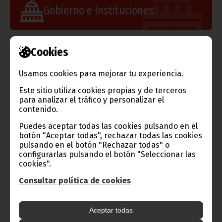
Gobierno e Instituciones
Cookies
Información de Guinea Ecuatorial
Usamos cookies para mejorar tu experiencia.
Este sitio utiliza cookies propias y de terceros
para analizar el tráfico y personalizar el
TVGE
contenido.
Puedes aceptar todas las cookies pulsando en el
botón "Aceptar todas", rechazar todas las cookies
pulsando en el botón "Rechazar todas" o
configurarlas pulsando el botón "Seleccionar las
Radio Nacional de Guinea
cookies".
Ecuatorial
Consultar política de cookies
Haz click aquí para escuchar ahora
Aceptar todas
CATEGORÍAS