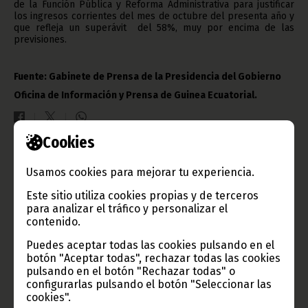
de la Función Pública y Reforma Administrativa para justificar
los ingresos corrientes del mes de octubre del presenta año y
que refleja un superávit del 58%, muy por encima de las
previsiones.
Fuente: Gabinete de Prensa de la Presidencia del Gobierno
Oficina de Información y Prensa de Guinea Ecuatorial.
Cookies
Gobierno e Instituciones
Usamos cookies para mejorar tu experiencia.
Este sitio utiliza cookies propias y de terceros
para analizar el tráfico y personalizar el
contenido.
Información de Guinea Ecuatorial
Puedes aceptar todas las cookies pulsando en el
botón "Aceptar todas", rechazar todas las cookies
pulsando en el botón "Rechazar todas" o
configurarlas pulsando el botón "Seleccionar las
cookies".
TVGE