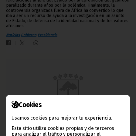
felicitaciones al Jefe del Estado por la aprobación del galardón
paralizado durante años por la polémica. Finalmente, la
controversia organizada fuera de África ha convertido lo que
iba a ser un recurso de ayuda a la investigación en un asunto
de Estado, de defensa de la identidad nacional y de los valores
africanos.
Noticias
Gobierno
Presidencia
Cookies
Usamos cookies para mejorar tu experiencia.
Lucas Nguema Esono se reúne con responsables del
Este sitio utiliza cookies propias y de terceros
partido para organizar el Congreso Nacional
para analizar el tráfico y personalizar el