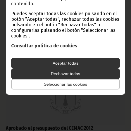
contenido.
marzo 10, 2012
Puedes aceptar todas las cookies pulsando en el
El Secretario General del Partido Democrático de Guinea
botón "Aceptar todas", rechazar todas las cookies
Ecuatorial se reunió el pasado lunes día 5 de marzo, en Bata,
pulsando en el botón "Rechazar todas" o
con distintos responsables del partido para organizar el 5º
configurarlas pulsando el botón "Seleccionar las
Congreso Nacional Ordinario.
cookies".
Noticias
Consultar política de cookies
Aceptar todas
Rechazar todas
Seleccionar las cookies
Aprobado el presupuesto del CEMAC 2012