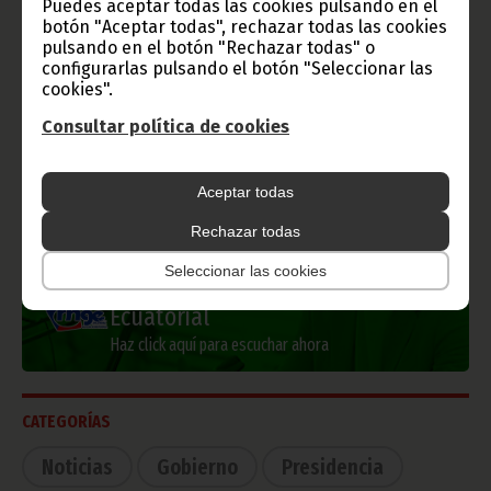
Puedes aceptar todas las cookies pulsando en el
botón "Aceptar todas", rechazar todas las cookies
pulsando en el botón "Rechazar todas" o
configurarlas pulsando el botón "Seleccionar las
Información de Guinea Ecuatorial
cookies".
Consultar política de cookies
TVGE
Aceptar todas
Rechazar todas
Seleccionar las cookies
Radio Nacional de Guinea
Ecuatorial
Haz click aquí para escuchar ahora
CATEGORÍAS
Noticias
Gobierno
Presidencia