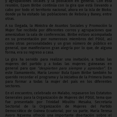
y agrupaciones locales y la población en general. Con esta
reunión, Epam Biribe continúa con la gira que está llevando a
cabo por todo el territorio nacional, ahora en la isla de Bioko,
donde ya ha visitado las poblaciones de Rebola y Baney, entre
otras.
A su llegada, la Ministra de Asuntos Sociales y Promoción la
Mujer fue recibida por diferentes corros y agrupaciones que
amenizaban la sala de conferencias. Biribe estuvo acompañada
en su presentación por numerosos miembros del PDGE, así
como otras personalidades y un gran número de público en
general, que manifestaron gran alegría por lo que, de alguna
forma, era su regreso a casa.
La gira ha servido para realizar una invitación, a todas las
mujeres del partido y a todas las mujeres guineanas en
general para que
“despierten para siempre y aprendan”
. En
este llamamiento, María Leonor Bula Epam Biribe también ha
querido recordar el programa y la iniciativa de la Primera Dama
para formar a todas la mujer del país en los diferentes
sectores.
En el encuentro, celebrado en Malabo, repasaron los Estatutos
Generales para la Organización de Mujeres del PDGE, tema que
fue presentado por Trinidad Mbulito Mesaka, Secretaria
Sectorial de la Organización de Mujeres del Partido
Democrático de Guinea Ecuatorial; por su parte, María Teresa
Avoro Nguema ofreció una importante disertación sobre el