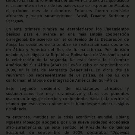
celebró la I Cumbre América del Sur-África (ASA), a la que asistió
escasamente un tercio de los países que se esperan en Malabo,
el próximo mes de diciembre. Entonces fueron diecisiete
africanos y cuatro suramericanos: Brasil, Ecuador, Surinam y
Paraguay.
En esta primera cumbre se establecieron los lineamientos
básicos para el avance en una más amplia cooperación
birregional. De acuerdo con el contenido de la Declaración de
Abuja, las sesiones de la cumbre se realizarían cada dos años
en África y América del Sur, de forma alterna. Por decisión
unánime, se eligió a la República Bolivariana de Venezuela para
la celebración de la segunda. De esta forma, la II Cumbre
América del Sur-África (ASA) se llevó a cabo en septiembre de
2009, en la isla de Margarita (Venezuela). En dicha cita se
reunieron los representantes de 61 países, de los 63 que
conforman el bloque de integración América del Sur-África.
Este segundo encuentro de mandatarios africanos y
sudamericanos fue muy reivindicativo y claro. Los ponentes
usaron un lenguaje directo y contundente. Hacía falta decirle al
mundo que esos dos continentes habían despertado tras siglos
de silencio.
Ya entonces, metidos en la crisis económica mundial, Obiang
Nguema Mbasogo abogaba por una nueva sociedad económica
afro-suramericana. En este sentido, el Presidente de Guinea
Ecuatorial, en septiembre de 2009, declaraba: “
Debemos