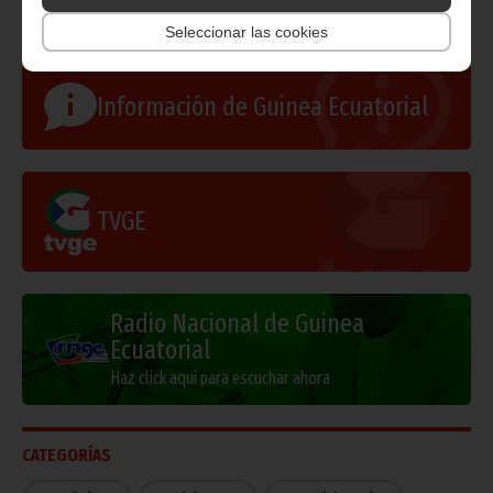
Seleccionar las cookies
Información de Guinea Ecuatorial
TVGE
Radio Nacional de Guinea
Ecuatorial
Haz click aquí para escuchar ahora
CATEGORÍAS