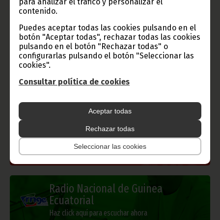
para analizar el tráfico y personalizar el
contenido.
Puedes aceptar todas las cookies pulsando en el
botón "Aceptar todas", rechazar todas las cookies
Gobierno e Instituciones
pulsando en el botón "Rechazar todas" o
configurarlas pulsando el botón "Seleccionar las
cookies".
Consultar política de cookies
Información de Guinea Ecuatorial
Aceptar todas
Rechazar todas
TVGE
Seleccionar las cookies
Radio Nacional de Guinea
Ecuatorial
Haz click aquí para escuchar ahora