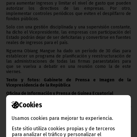
para aumentar ingresos y limitar el nivel de gasto que pueden
autorizar los directivos de las empresas. Por otro,
implementar controles periódicos que eviten el despilfarro de
fondos públicos.
Solo con una gestión disciplinada y una supervisión constante,
ha dicho el Vicepresidente, las empresas con participación del
Estado podrán dejar de ser deficitarias y convertirse en fuentes
reales de ingresos para el país.
Nguema Obiang Mangue ha dado un período de 30 días para
establecer un programa de planificación y reestructuración de
las administraciones de todas las firmas paraestatales para
que se vuelva a debatir en una reunión como la de este
viernes.
Texto y fotos: Gabinete de Prensa e Imagen de la
Vicepresidencia de la República
Oficina de Información y Prensa de Guinea Ecuatorial
Aviso: La reproducción total o parcial de este artículo o de las
Cookies
imágenes que lo acompañen debe hacerse, siempre y en todo
lugar, con la mención de la fuente de origen de la misma
(Oficina de Información y Prensa de Guinea Ecuatorial).
Usamos cookies para mejorar tu experiencia.
Este sitio utiliza cookies propias y de terceros
para analizar el tráfico y personalizar el