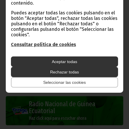
contenido.
Puedes aceptar todas las cookies pulsando en el
Gobierno e Instituciones
botón "Aceptar todas", rechazar todas las cookies
pulsando en el botón "Rechazar todas" o
configurarlas pulsando el botón "Seleccionar las
cookies".
Consultar política de cookies
Información de Guinea Ecuatorial
Aceptar todas
Rechazar todas
TVGE
Seleccionar las cookies
Radio Nacional de Guinea
Ecuatorial
Haz click aquí para escuchar ahora