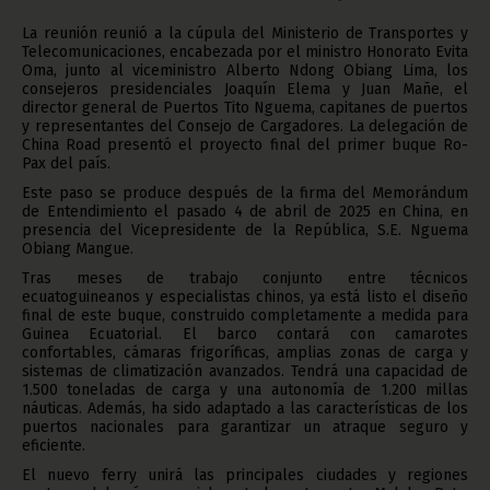
La reunión reunió a la cúpula del Ministerio de Transportes y
Telecomunicaciones, encabezada por el ministro Honorato Evita
Oma, junto al viceministro Alberto Ndong Obiang Lima, los
consejeros presidenciales Joaquín Elema y Juan Mañe, el
director general de Puertos Tito Nguema, capitanes de puertos
y representantes del Consejo de Cargadores. La delegación de
China Road presentó el proyecto final del primer buque Ro-
Pax del país.
Este paso se produce después de la firma del Memorándum
de Entendimiento el pasado 4 de abril de 2025 en China, en
presencia del Vicepresidente de la República, S.E. Nguema
Obiang Mangue.
Tras meses de trabajo conjunto entre técnicos
ecuatoguineanos y especialistas chinos, ya está listo el diseño
final de este buque, construido completamente a medida para
Guinea Ecuatorial. El barco contará con camarotes
confortables, cámaras frigoríficas, amplias zonas de carga y
sistemas de climatización avanzados. Tendrá una capacidad de
1.500 toneladas de carga y una autonomía de 1.200 millas
náuticas. Además, ha sido adaptado a las características de los
puertos nacionales para garantizar un atraque seguro y
eficiente.
El nuevo ferry unirá las principales ciudades y regiones