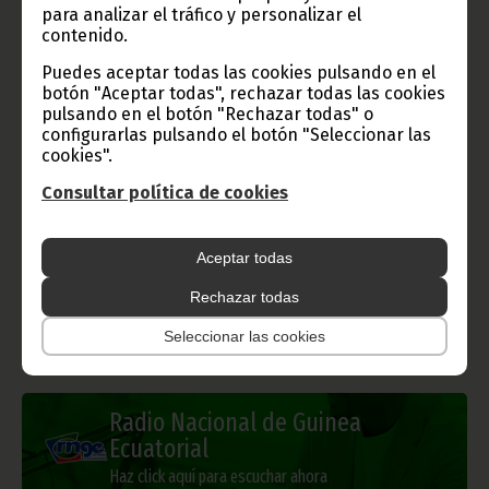
para analizar el tráfico y personalizar el
contenido.
Puedes aceptar todas las cookies pulsando en el
botón "Aceptar todas", rechazar todas las cookies
Gobierno e Instituciones
pulsando en el botón "Rechazar todas" o
configurarlas pulsando el botón "Seleccionar las
cookies".
Consultar política de cookies
Información de Guinea Ecuatorial
Aceptar todas
Rechazar todas
TVGE
Seleccionar las cookies
Radio Nacional de Guinea
Ecuatorial
Haz click aquí para escuchar ahora