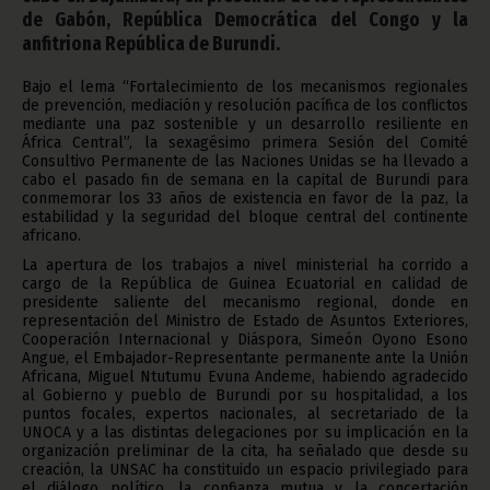
de Gabón, República Democrática del Congo y la
anfitriona República de Burundi.
Bajo el lema “Fortalecimiento de los mecanismos regionales
de prevención, mediación y resolución pacífica de los conflictos
mediante una paz sostenible y un desarrollo resiliente en
África Central”, la sexagésimo primera Sesión del Comité
Consultivo Permanente de las Naciones Unidas se ha llevado a
cabo el pasado fin de semana en la capital de Burundi para
conmemorar los 33 años de existencia en favor de la paz, la
estabilidad y la seguridad del bloque central del continente
africano.
La apertura de los trabajos a nivel ministerial ha corrido a
cargo de la República de Guinea Ecuatorial en calidad de
presidente saliente del mecanismo regional, donde en
representación del Ministro de Estado de Asuntos Exteriores,
Cooperación Internacional y Diáspora, Simeón Oyono Esono
Angue, el Embajador-Representante permanente ante la Unión
Africana, Miguel Ntutumu Evuna Andeme, habiendo agradecido
al Gobierno y pueblo de Burundi por su hospitalidad, a los
puntos focales, expertos nacionales, al secretariado de la
UNOCA y a las distintas delegaciones por su implicación en la
organización preliminar de la cita, ha señalado que desde su
creación, la UNSAC ha constituido un espacio privilegiado para
el diálogo político, la confianza mutua y la concertación