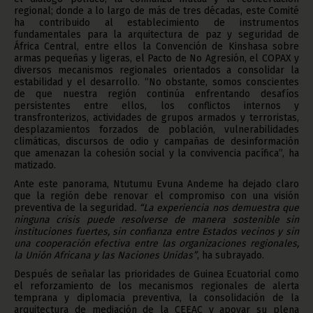
regional; donde a lo largo de más de tres décadas, este Comité
ha contribuido al establecimiento de instrumentos
fundamentales para la arquitectura de paz y seguridad de
África Central, entre ellos la Convención de Kinshasa sobre
armas pequeñas y ligeras, el Pacto de No Agresión, el COPAX y
diversos mecanismos regionales orientados a consolidar la
estabilidad y el desarrollo. “No obstante, somos conscientes
de que nuestra región continúa enfrentando desafíos
persistentes entre ellos, los conflictos internos y
transfronterizos, actividades de grupos armados y terroristas,
desplazamientos forzados de población, vulnerabilidades
climáticas, discursos de odio y campañas de desinformación
que amenazan la cohesión social y la convivencia pacífica”, ha
matizado.
Ante este panorama, Ntutumu Evuna Andeme ha dejado claro
que la región debe renovar el compromiso con una visión
preventiva de la seguridad
. “La experiencia nos demuestra que
ninguna crisis puede resolverse de manera sostenible sin
instituciones fuertes, sin confianza entre Estados vecinos y sin
una cooperación efectiva entre las organizaciones regionales,
la Unión Africana y las Naciones Unidas”
, ha subrayado.
Después de señalar las prioridades de Guinea Ecuatorial como
el reforzamiento de los mecanismos regionales de alerta
temprana y diplomacia preventiva, la consolidación de la
arquitectura de mediación de la CEEAC y apoyar su plena