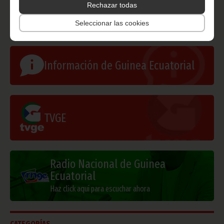
Rechazar todas
Gobierno e Instituciones
Seleccionar las cookies
Información de Guinea Ecuatorial
TVGE
Radio Nacional de Guinea
Ecuatorial
Haz click aquí para escuchar ahora
CATEGORÍAS