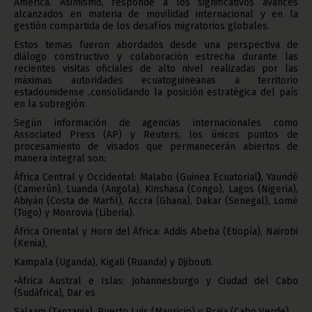
América. Asimismo, responde a los significativos avances
alcanzados en materia de movilidad internacional y en la
gestión compartida de los desafíos migratorios globales.
Estos temas fueron abordados desde una perspectiva de
diálogo constructivo y colaboración estrecha durante las
recientes visitas oficiales de alto nivel realizadas por las
máximas autoridades ecuatoguineanas a territorio
estadounidense ,consolidando la posición estratégica del país
en la subregión.
Según información de agencias internacionales como
Associated Press (AP) y Reuters, los únicos puntos de
procesamiento de visados que permanecerán abiertos de
manera integral son:
África Central y Occidental: Malabo (Guinea Ecuatorial
)
, Yaundé
(Camerún), Luanda (Angola), Kinshasa (Congo), Lagos (Nigeria),
Abiyán (Costa de Marfil), Accra (Ghana), Dakar (Senegal), Lomé
(Togo) y Monrovia (Liberia).
África Oriental y Horn del África: Addis Abeba (Etiopía), Nairobi
(Kenia),
Kampala (Uganda), Kigali (Ruanda) y Djibouti.
•África Austral e Islas: Johannesburgo y Ciudad del Cabo
(Sudáfrica), Dar es
Salaam (Tanzania), Puerto Luis (Mauricio) y Praia (Cabo Verde).