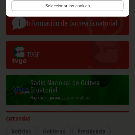
Seleccionar las cookies
Información de Guinea Ecuatorial
TVGE
Radio Nacional de Guinea
Ecuatorial
Haz click aquí para escuchar ahora
CATEGORÍAS
Noticias
Gobierno
Presidencia