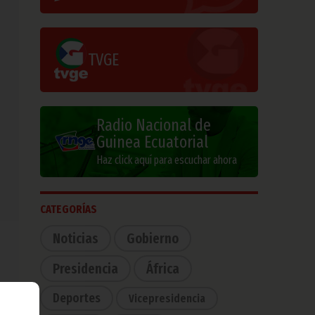
TVGE
Radio Nacional de
Guinea Ecuatorial
Haz click aquí para escuchar ahora
CATEGORÍAS
Noticias
Gobierno
Presidencia
África
Deportes
Vicepresidencia