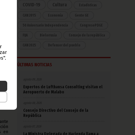
nesa
COVID-19
Cultura
Estadísticas
n su
CAN 2015
Economía
Gente GE
o de
50 Aniversario Independencia
CongresoPDGE
FIJA
Bielorrusia
Consejo de la república
e la
o la
CAN 2025
Defensor del pueblo
r
nión
azar
n el
 del
s".
a, el
ÚLTIMAS NOTICIAS
ntos
e la
n de
agosto 09, 2026
inea
Expertos de Lufthansa Consulting visitan el
 del
Aeropuerto de Malabo
jador
a la
a del
agosto 08, 2026
uema
Consejo Directivo del Consejo de la
República
rante
nción
agosto 07, 2026
s en
La Ministra Delegada de Hacienda llama a