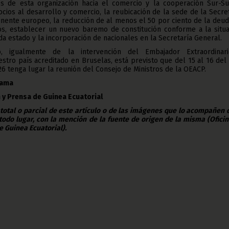
vos de esta organización hacia el comercio y la cooperación Sur-Sur
ios al desarrollo y comercio, la reubicación de la sede de la Secre
inente europeo, la reducción de al menos el 50 por ciento de la deu
s, establecer un nuevo baremo de constitución conforme a la situa
 estado y la incorporación de nacionales en la Secretaría General.
 igualmente de la intervención del Embajador Extraordinar
estro país acreditado en Bruselas, está previsto que del 15 al 16 de
26 tenga lugar la reunión del Consejo de Ministros de la OEACP.
bama
 y Prensa de Guinea Ecuatorial
 total o parcial de este artículo o de las imágenes que lo acompañen
todo lugar, con la mención de la fuente de origen de la misma (Ofici
e Guinea Ecuatorial).