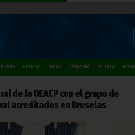
BIERNO
NOTICIAS
ÁFRICA
ECONOMÍA
CULTURA
DEPO
ral de la OEACP con el grupo de
ral acreditados en Bruselas