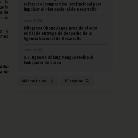
, la
reforzar el compromiso institucional para
taría
impulsar el Plan Nacional de Desarrollo
da de
ción
agosto 07, 2026
Milagrosa Obono Angue preside el acto
io y
oficial de entrega de despacho de la
l mes
Agencia Nacional de Desarrollo
agosto 07, 2026
S.E. Nguema Obiang Mangue recibe al
Embajador de Corea
 debe
na de
Más noticias
Búscador