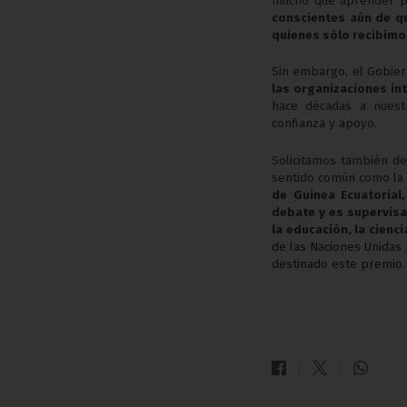
mucho que aprender pa
conscientes aún de q
quienes sólo recibimo
Sin embargo, el Gobier
las organizaciones in
hace décadas a nuest
confianza y apoyo.
Solicitamos también d
sentido común como la
de Guinea Ecuatorial,
debate y es supervisa
la educación, la cienci
de las Naciones Unidas p
destinado este premio.