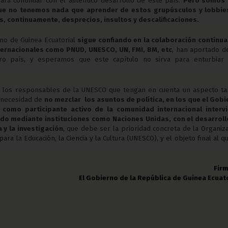
ra continuar con el auténtico desarrollo de este país.
Pero somos
ue no tenemos nada que aprender de estos grupúsculos y lobbie
s, continuamente, desprecios, insultos y descalificaciones.
no de Guinea Ecuatorial
sigue confiando en la colaboración continua
ternacionales como PNUD, UNESCO, UN, FMI, BM, etc
, han aportado d
ro país, y esperamos que este capítulo no sirva para enturbiar 
e los responsables de la UNESCO que tengan en cuenta un aspecto ta
 necesidad de
no mezclar los asuntos de política, en los que el Gob
 como participante activo de la comunidad internacional intervi
do mediante instituciones como Naciones Unidas, con el desarroll
a y la investigación
, que debe ser la prioridad concreta de la
Organiz
ara la Educación, la Ciencia y la Cultura (UNESCO), y el objeto final al q
Fir
El Gobierno de la República de Guinea Ecuat