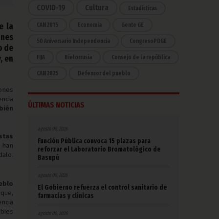
COVID-19
Cultura
Estadísticas
e la
CAN 2015
Economía
Gente GE
ones
50 Aniversario Independencia
CongresoPDGE
o de
, en
FIJA
Bielorrusia
Consejo de la república
CAN 2025
Defensor del pueblo
iones
encia
ÚLTIMAS NOTICIAS
bién
agosto 06, 2026
stas
Función Pública convoca 15 plazas para
 han
reforzar el Laboratorio Bromatológico de
dalo.
Basupú
agosto 06, 2026
eblo
El Gobierno refuerza el control sanitario de
 que,
farmacias y clínicas
encia
bbies
agosto 06, 2026