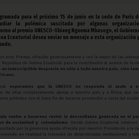
gramada para el próximo 15 de junio en la sede de París d
udiar la polémica suscitada por algunas organizaci
 torno al premio UNESCO-Obiang Nguema Mbasogo, el Gobiern
nea Ecuatorial desea enviar un mensaje a esta organización y
mundo.
con este Premio, ofrecido generosamente y con la mejor de las intenc
 República de Guinea Ecuatorial para la contribución al avance de la ci
 un indescriptible desprecio no sólo a todo nuestro país, sino tam
fricano.
orial
esperamos que la UNESCO no responda ni avale a e
nas de ellas completamente ajenas a nuestro país y a África, que se
esta polémica con el único fin de hacerse promoción a costa del escán
ulo vuelve a hacernos revivir la desconfianza generada en el pu
os de esclavitud y colonialismo
. Desde Guinea Ecuatorial intuimos
uscitada por la generosa ayuda ofrecida por nuestro Presidente a la ci
e esconde en realidad la intención de determinadas instituciones y lo