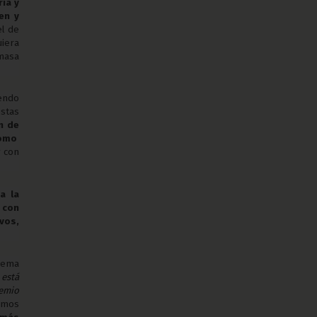
ia y
en y
el de
uiera
“masa
endo
stas
n de
como
y con
a la
 con
vos,
guema
 está
remio
emos