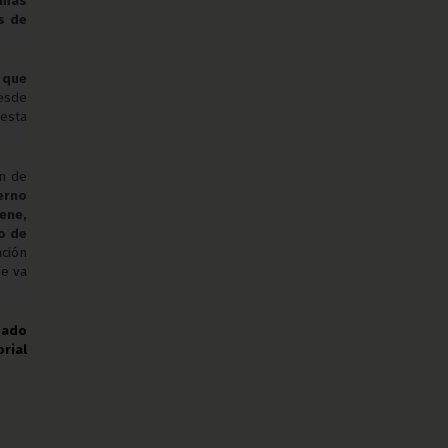
 más
s de
 que
esde
esta
n de
ierno
ene,
o de
ación
ue va
mado
orial