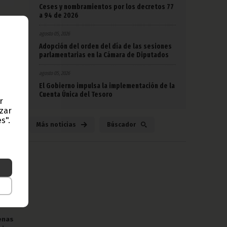
Ceses y nombramientos por los decretos 77
a 94 de 2026
sta,
aces
agosto 05, 2026
tura
Adopción del orden del día de las sesiones
ones,
parlamentarias en la Cámara de Diputados
ar la
agosto 05, 2026
El Gobierno impulsa la implementación de la
avos:
Cuenta Única del Tesoro
r
canos
azar
ales,
s".
 sus
Más noticias
Búscador
ones
n un
sido
n de
tado
enas