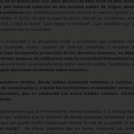
jas de un mundo más rico, pues muchos de ellos viven en peor miser
os que hubieran conocido en sus propios países de origen, apoy
de polémicas
que humillan y ensucian el nombre de nuestro pueblo y 
n olvidar el hecho de que la mayoría de los que así se comportan, siq
aís, y sólo lo hacen “para seguir la corriente”, para constituir esa 
occidente les ha convertido.
, a la libertad y el desarrollo social y económico que estamos vivi
a Ecuatorial, somos capaces de detectar, denunciar y rechazar e
ue bajo la supuesta protección de los derechos humanos, no deja
dernas maneras de calificarnos ante la comunidad internacional 
 para mantener la preponderancia sobre nuestro pueblo, humillarnos 
seguir ejerciendo un dominio sobre nosotros.
andaloso motivo, desde Guinea Ecuatorial volvemos a solicitar 
de comunicación y a todas las instituciones occidentales serias y
tenciones, que no colaboren con estos lobbies racistas, ofensi
istas.
 declaraciones que el Presidente de Guinea Ecuatorial, S. E. Obiang N
e que “
sabemos que el
Gobierno de Guinea Ecuatorial comprende que
 y que aún queda mucho trabajo para mejorar la vida de su pueblo. El p
te traba
jo”. En efecto, sabemos que en
Guinea Ecuatorial aún ten