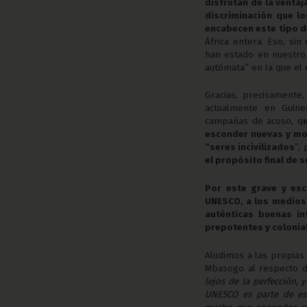
disfrutan de la venta
discriminación que l
encabecen este tipo 
África entera. Eso, si
han estado en nuestro P
autómata” en la que el 
Gracias, precisamente
actualmente en Guine
campañas de acoso, q
esconder nuevas y mo
“seres incivilizados
”,
el propósito final de 
Por este grave y esc
UNESCO, a los medios 
auténticas buenas in
prepotentes y colonial
Aludimos a las propias
Mbasogo al respecto d
lejos de la perfección,
UNESCO es parte de es