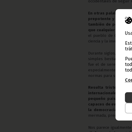
occidentales de seguir 
En otras palabras, co
prepotente y neocolo
también de poseer riq
que cualquier otro go
Usa
el pueblo de Guinea Ec
ciencia y la investigació
Est
trá
Durante siglos, el “tra
Pue
simples bestias a las q
tod
fue el de seres incivil
tod
especialmente los eur
normas para ser “civiliz
Con
Resulta triste const
internacionales nos 
pequeño país, aband
capaces de evoluciona
la democracia
. Y
ello
mermada, precisamente,
Nos parece igualment