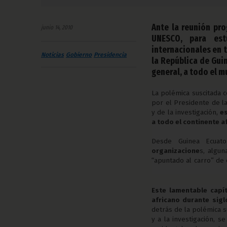
Ante la reunión pro
junio 14, 2010
UNESCO, para est
internacionales en
Noticias
Gobierno
Presidencia
la República de Gui
general, a todo el 
La polémica suscitada 
por el Presidente de la
y de la investigación,
es
a todo el continente a
Desde Guinea Ecuat
organizacione
s, algu
“apuntado al carro” de 
Este lamentable capít
africano durante sigl
detrás de la polémica s
y a la investigación, s