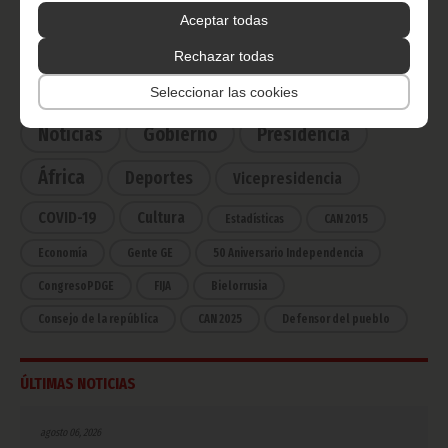
Aceptar todas
Haz click aquí para escuchar ahora
Rechazar todas
CATEGORÍAS
Seleccionar las cookies
Noticias
Gobierno
Presidencia
África
Deportes
Vicepresidencia
COVID-19
Cultura
Estadísticas
CAN 2015
Economía
Gente GE
50 Aniversario Independencia
CongresoPDGE
FIJA
Bielorrusia
Consejo de la república
CAN 2025
Defensor del pueblo
ÚLTIMAS NOTICIAS
agosto 06, 2026