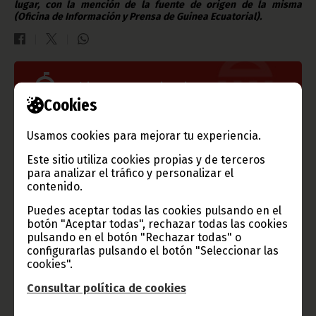
lugar, con la mención de la fuente de origen de la misma
(Oficina de Información y Prensa de Guinea Ecuatorial).
Gobierno e Instituciones
Cookies
Usamos cookies para mejorar tu experiencia.
Información de Guinea Ecuatorial
Este sitio utiliza cookies propias y de terceros
para analizar el tráfico y personalizar el
contenido.
Puedes aceptar todas las cookies pulsando en el
botón "Aceptar todas", rechazar todas las cookies
TVGE
pulsando en el botón "Rechazar todas" o
configurarlas pulsando el botón "Seleccionar las
cookies".
Consultar política de cookies
Radio Nacional de Guinea
Ecuatorial