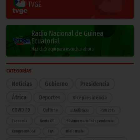
TVGE
Radio Nacional de Guinea
Ecuatorial
Haz click aquí para escuchar ahora
CATEGORÍAS
Noticias
Gobierno
Presidencia
África
Deportes
Vicepresidencia
COVID-19
Cultura
Estadísticas
CAN 2015
Economía
Gente GE
50 Aniversario Independencia
CongresoPDGE
FIJA
Bielorrusia