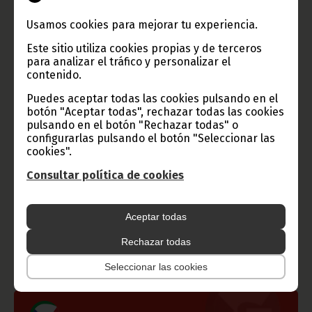
Bahamonde
Usamos cookies para mejorar tu experiencia.
Cada una de las formaciones que presentan candidaturas para
estos comicios ha recibido una financiación de 300 millones de
Este sitio utiliza cookies propias y de terceros
francos cefas (más de 460.000 euros), al margen de las
para analizar el tráfico y personalizar el
financiaciones privadas aportadas por los militantes de cada
contenido.
partido.
Puedes aceptar todas las cookies pulsando en el
botón "Aceptar todas", rechazar todas las cookies
pulsando en el botón "Rechazar todas" o
configurarlas pulsando el botón "Seleccionar las
cookies".
Consultar política de cookies
Gobierno e Instituciones
Aceptar todas
Rechazar todas
Información de Guinea Ecuatorial
Seleccionar las cookies