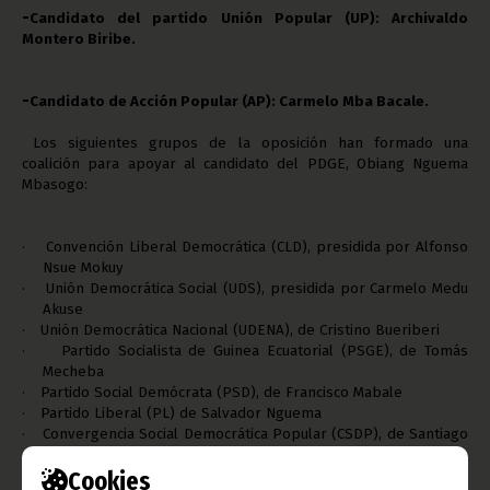
-
Candidato del partido Unión Popular (UP): Archivaldo
Montero Biribe.
-
Candidato de Acción Popular (AP): Carmelo Mba Bacale.
Los siguientes grupos de la oposición han formado una
coalición para apoyar al candidato del PDGE, Obiang Nguema
Mbasogo:
Convención Liberal Democrática (CLD), presidida por Alfonso
·
Nsue Mokuy
Unión Democrática Social (UDS), presidida por Carmelo Medu
·
Akuse
Unión Democrática Nacional (UDENA), de Cristino Bueriberi
·
Partido Socialista de Guinea Ecuatorial (PSGE), de Tomás
·
Mecheba
Partido Social Demócrata (PSD), de Francisco Mabale
·
Partido Liberal (PL) de Salvador Nguema
·
Convergencia Social Democrática Popular (CSDP), de Santiago
·
Ondó
Cookies
Alianza Democrática Progresista (ADP) de Francisco Olo
·