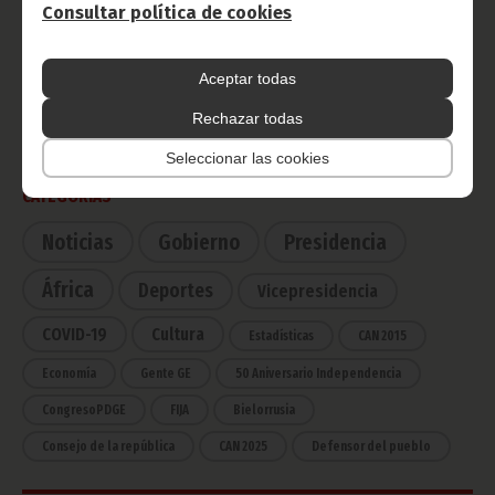
Consultar política de cookies
Radio Nacional de Guinea
Aceptar todas
Ecuatorial
Haz click aquí para escuchar ahora
Rechazar todas
Seleccionar las cookies
CATEGORÍAS
Noticias
Gobierno
Presidencia
África
Deportes
Vicepresidencia
COVID-19
Cultura
Estadísticas
CAN 2015
Economía
Gente GE
50 Aniversario Independencia
CongresoPDGE
FIJA
Bielorrusia
Consejo de la república
CAN 2025
Defensor del pueblo