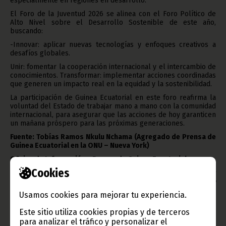
especialmente en regiones en desarrollo.
El Foro de la Juventud 2026 se alinea con el Foro Político de
Alto Nivel sobre el Desarrollo Sostenible de este año,
buscando:
-Innovar: aplicar nuevas tecnologías y enfoques creativos a
desafíos globales.
Unir: fomentar la cooperación internacional y el intercambio de
conocimientos. Transformar: implementar acciones coordinadas
que generen un impacto real en la equidad y la sostenibilidad.
La participación de Guinea Ecuatorial en este foro reafirma la
voluntad del Estado de trabajar mano a mano con la comunidad
internacional, para asegurar que las acciones de hoy garanticen
un mañana próspero para las próximas generaciones.
Fuente: Tobías Ramos Nkulu Nchama (Agregado de Prensa de
Guinea Ecuatorial en la ONU – Nueva York)
Oficina de Información y Prensa de Guinea Ecuatorial
Cookies
Aviso: La reproducción total o parcial de este artículo o de las
imágenes que lo acompañen debe hacerse, siempre y en todo
lugar, con la mención de la fuente de origen de la misma
Usamos cookies para mejorar tu experiencia.
(Oficina de Información y Prensa de Guinea Ecuatorial).
Este sitio utiliza cookies propias y de terceros
para analizar el tráfico y personalizar el