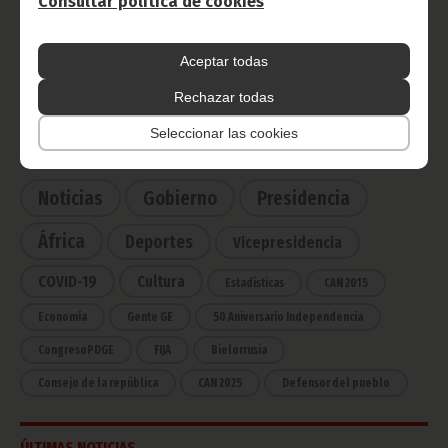
Consultar política de cookies
Radio Nacional de Guinea
Ecuatorial
Aceptar todas
Haz click aquí para escuchar ahora
Rechazar todas
Seleccionar las cookies
CATEGORÍAS
Noticias
Gobierno
Presidencia
África
Deportes
Vicepresidencia
COVID-19
Cultura
Estadísticas
CAN 2015
Economía
Gente GE
50 Aniversario Independencia
CongresoPDGE
FIJA
Bielorrusia
Consejo de la república
CAN 2025
Defensor del pueblo
ÚLTIMAS NOTICIAS