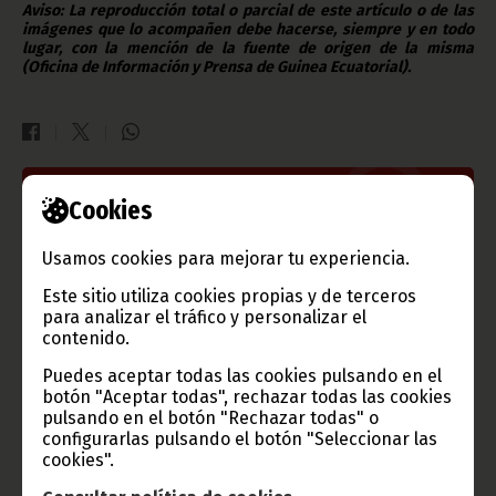
Aviso: La reproducción total o parcial de este artículo o de las
imágenes que lo acompañen debe hacerse, siempre y en todo
lugar, con la mención de la fuente de origen de la misma
(Oficina de Información y Prensa de Guinea Ecuatorial).
Cookies
Gobierno e Instituciones
Usamos cookies para mejorar tu experiencia.
Este sitio utiliza cookies propias y de terceros
Información de Guinea Ecuatorial
para analizar el tráfico y personalizar el
contenido.
Puedes aceptar todas las cookies pulsando en el
botón "Aceptar todas", rechazar todas las cookies
pulsando en el botón "Rechazar todas" o
TVGE
configurarlas pulsando el botón "Seleccionar las
cookies".